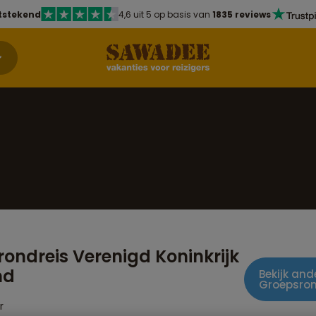
tstekend
4,6 uit 5 op basis van
1835 reviews
ondreis Verenigd Koninkrijk
nd
Bekijk and
Groepsron
r