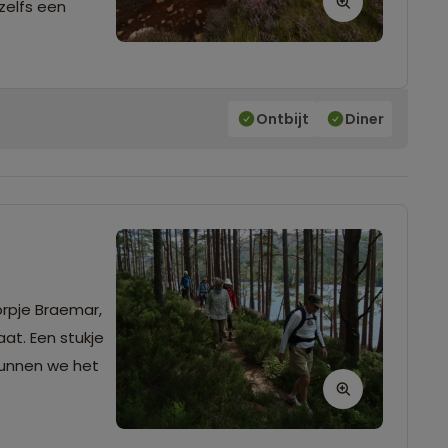
zelfs een
Ontbijt
Diner
rpje Braemar,
at. Een stukje
i kunnen we het