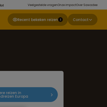
Veelgestelde vragen
Onze impact
Over Sawadee
Recent bekeken reizen
Contact
1
ere reizen in
dreizen Europa