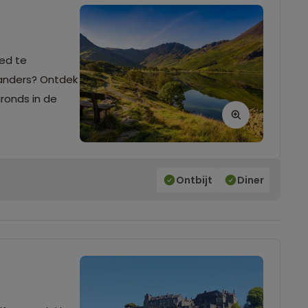
ied te
 anders? Ontdek
ronds in de
Ontbijt
Diner