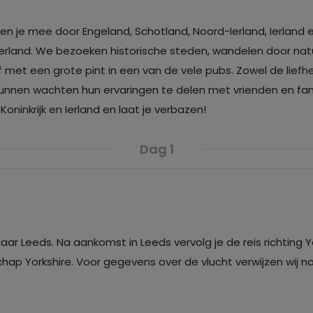
n je mee door Engeland, Schotland, Noord-Ierland, Ierland en
Ierland. We bezoeken historische steden, wandelen door nat
 af met een grote pint in een van de vele pubs. Zowel de lief
 kunnen wachten hun ervaringen te delen met vrienden en fa
ninkrijk en Ierland en laat je verbazen!
Dag 1
ar Leeds. Na aankomst in Leeds vervolg je de reis richting Y
ap Yorkshire. Voor gegevens over de vlucht verwijzen wij n