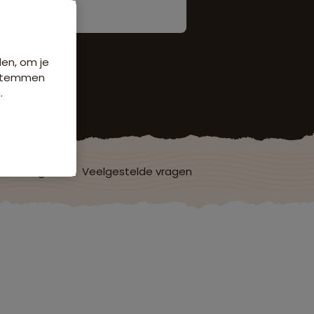
den, om je
e stemmen
.
ordelingen
Veelgestelde vragen