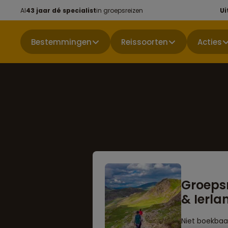
Al
43 jaar dé specialist
in groepsreizen
Ui
Bestemmingen
Reissoorten
Acties
Groepsr
& Ierla
Niet boekbaa