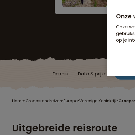
Onze 
Onze web
gebruiks
op je int
De reis
Data & prijzen
Reisro
Home
•
Groepsrondreizen
•
Europa
•
Verenigd Koninkrijk
•
Groepsr
Uitgebreide reisroute