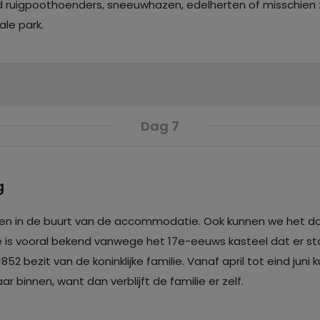
eld ruigpoothoenders, sneeuwhazen, edelherten of misschien 
ale park.
Dag 7
g
len in de buurt van de accommodatie. Ook kunnen we het do
e is vooral bekend vanwege het 17e-eeuws kasteel dat er sta
 1852 bezit van de koninklijke familie. Vanaf april tot eind jun
 binnen, want dan verblijft de familie er zelf.