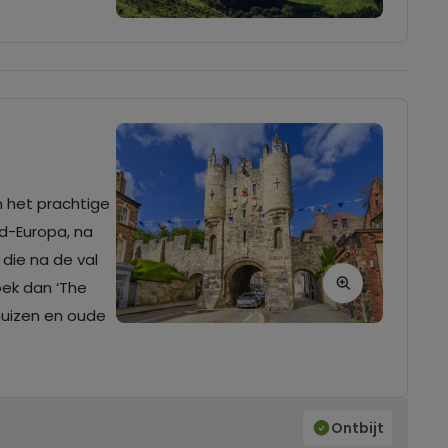
n het prachtige
d-Europa, na
die na de val
oek dan ‘The
huizen en oude
Ontbijt