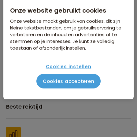
Onze website gebruikt cookies
Inbegrepen in de reissom
Onze website maakt gebruik van cookies, dit zijn
kleine tekstbestanden, om je gebruikservaring te
verbeteren en de inhoud en advertenties af te
stemmen op je interesses. Je kunt ze volledig
toestaan of afzonderlijk instellen.
Financiën
Cookies instellen
Cookies accepteren
Beste reistijd