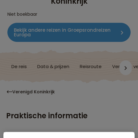
Koninkrijk
Niet boekbaar
Bekijk andere reizen in Groepsrondreizen
Europa
De reis
Data & prijzen
Reisroute
Verblijf & v
Verenigd Koninkrijk
Praktische informatie