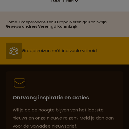
Toon meer
Home
•
Groepsrondreizen
•
Europa
•
Verenigd Koninkrijk
•
Reizen met oog voor mens, cultuur en milieu
Groepsrondreis Verenigd Koninkrijk
Groepsreizen mét indivuele vrijheid
Persoonlijk en deskundig reisadvies
Ontvang inspiratie en acties
Best beoordeelde reisroutes
Wil je op de hoogte blijven van het laatste
nieuws en onze nieuwe reizen? Meld je dan aan
voor de Sawadee nieuwsbrief.