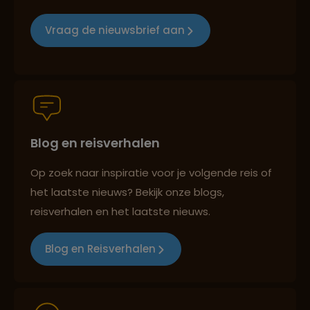
Reizen met oog voor mens, cultuur en milieu
Vraag de nieuwsbrief aan
Groepsreizen mét indivuele vrijheid
Blog en reisverhalen
Persoonlijk en deskundig reisadvies
Op zoek naar inspiratie voor je volgende reis of
het laatste nieuws? Bekijk onze blogs,
Best beoordeelde reisroutes
reisverhalen en het laatste nieuws.
Blog en Reisverhalen
Reizen met oog voor mens, cultuur en milieu