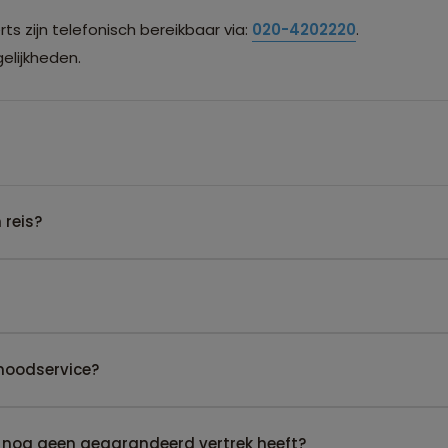
s zijn telefonisch bereikbaar via:
020-4202220
.
lijkheden.
 reis?
noodservice?
 nog geen gegarandeerd vertrek heeft?