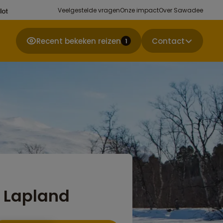
Veelgestelde vragen
Onze impact
Over Sawadee
Recent bekeken reizen
Contact
1
 Lapland