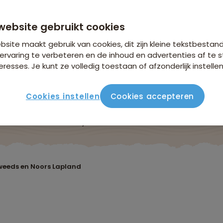
anaf 2.599 p.p.
n €26,25 p.p. op basis van 2 personen
website gebruikt cookies
site maakt gebruik van cookies, dit zijn kleine tekstbestan
ervaring te verbeteren en de inhoud en advertenties af t
eresses. Je kunt ze volledig toestaan of afzonderlijk instellen
Cookies instellen
Cookies accepteren
Reisroute
Verblijf & vervoer
Vluchtinfo
Praktis
weeds en Noors Lapland