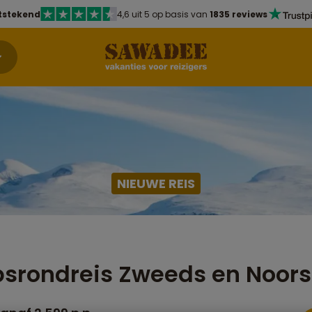
tstekend
4,6 uit 5 op basis van
1835 reviews
NIEUWE REIS
srondreis Zweeds en Noors