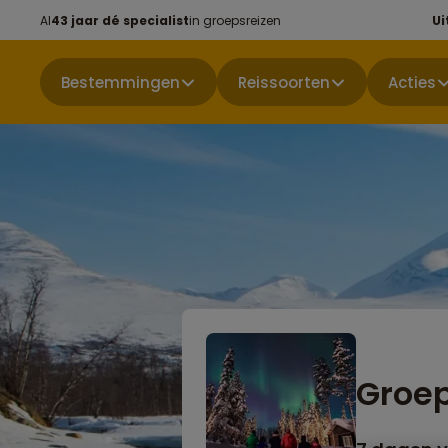
Al
43 jaar dé specialist
in groepsreizen
Ui
Bestemmingen
Reissoorten
Acties
Groep