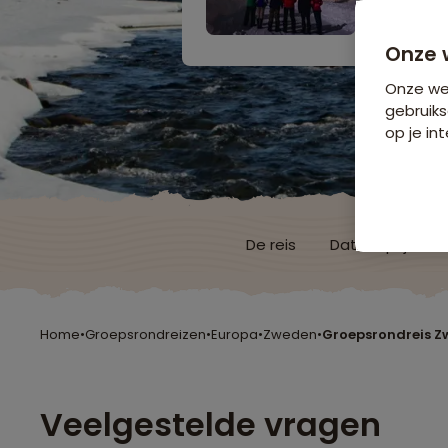
7 dagen v
Bijkomende koste
Onze 
Onze web
gebruiks
op je int
De reis
Data & prijzen
Home
•
Groepsrondreizen
•
Europa
•
Zweden
•
Groepsrondreis Z
Veelgestelde vragen