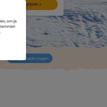
Data & prijzen
den, om je
e stemmen
.
ch
Veelgestelde vragen