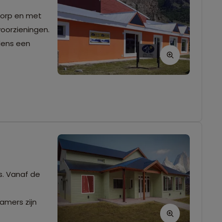
 dorp en met
voorzieningen.
jdens een
s. Vanaf de
amers zijn