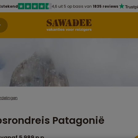
tstekend
4,6 uit 5 op basis van
1835 reviews
rdelingen
srondreis Patagonië
vanaf 5.989 p.p.