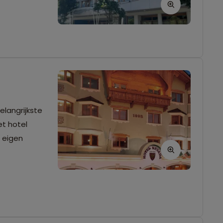
elangrijkste
et hotel
n eigen