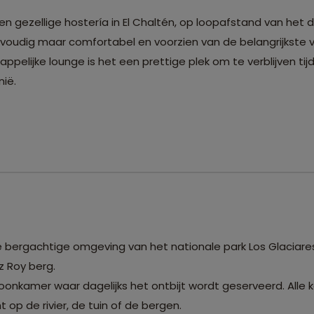
le en gezellige hostería in El Chaltén, op loopafstand van het
nvoudig maar comfortabel en voorzien van de belangrijkste 
pelijke lounge is het een prettige plek om te verblijven ti
ië.
ge bergachtige omgeving van het nationale park Los Glaciare
z Roy berg.
kamer waar dagelijks het ontbijt wordt geserveerd. Alle k
op de rivier, de tuin of de bergen.