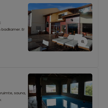
t
n badkamer. Er
sruimte, sauna,
.