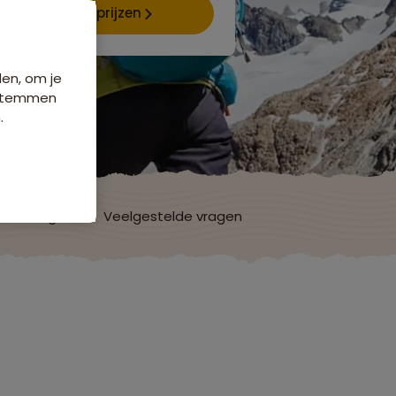
Data & prijzen
den, om je
e stemmen
.
ordelingen
Veelgestelde vragen