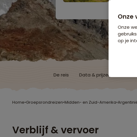
Bijkomende koste
Onze 
Onze web
gebruiks
op je int
De reis
Data & prijzen
Reisro
Home
•
Groepsrondreizen
•
Midden- en Zuid-Amerika
•
Argentini
Verblijf & vervoer