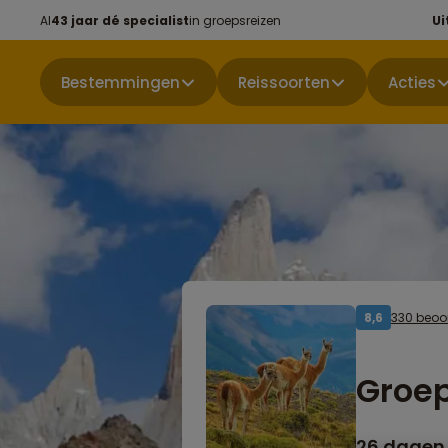
Al
43 jaar dé specialist
in groepsreizen
Ui
Bestemmingen
Reissoorten
Acties
330 beoo
8,6
Groep
26 dagen 