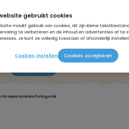
n €26,25 p.p. op basis van 2 personen
website gebruikt cookies
site maakt gebruik van cookies, dit zijn kleine tekstbestan
ervaring te verbeteren en de inhoud en advertenties af t
eresses. Je kunt ze volledig toestaan of afzonderlijk instellen
Cookies instellen
Cookies accepteren
ute
Verblijf & vervoer
Vluchtinfo
Praktisch
Beo
ë
•
Groepsrondreis Patagonië