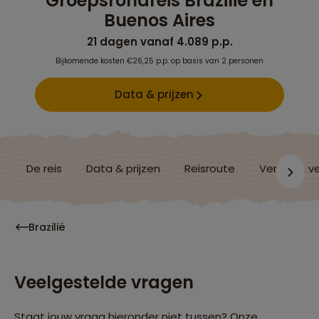
Groepsrondreis Brazilië en
Buenos Aires
21 dagen vanaf 4.089 p.p.
Bijkomende kosten €26,25 p.p. op basis van 2 personen
Data & prijzen
De reis
Data & prijzen
Reisroute
Verblijf & v
Brazilië
Veelgestelde vragen
Staat jouw vraag hieronder niet tussen? Onze