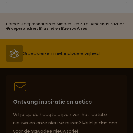
Home
•
Groepsrondreizen
•
Midden- en Zuid-Amerika
•
Brazilië
•
Groepsreizen mét indivuele vrijheid
Groepsrondreis Brazilië en Buenos Aires
Persoonlijk en deskundig reisadvies
Best beoordeelde reisroutes
Ontvang inspiratie en acties
Reizen met oog voor mens, cultuur en milieu
Wil je op de hoogte blijven van het laatste
nieuws en onze nieuwe reizen? Meld je dan aan
voor de Sawadee nieuwsbrief.