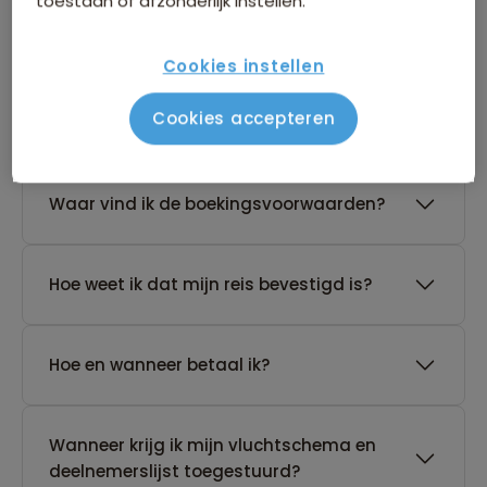
toestaan of afzonderlijk instellen.
reis?
Cookies instellen
De reis van mijn keuze heeft nog geen
Cookies accepteren
gegarandeerd vertrek. Wat nu?
Waar vind ik de boekingsvoorwaarden?
Hoe weet ik dat mijn reis bevestigd is?
Hoe en wanneer betaal ik?
Wanneer krijg ik mijn vluchtschema en
deelnemerslijst toegestuurd?