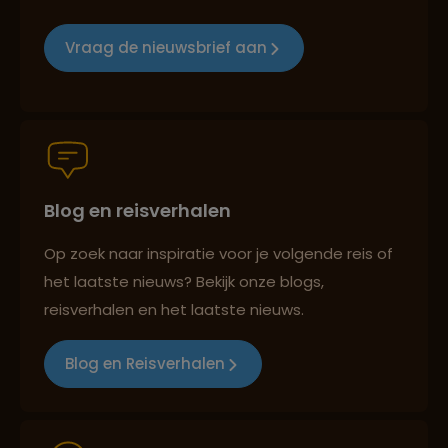
Groepsreizen mét indivuele vrijheid
Vraag de nieuwsbrief aan
Persoonlijk en deskundig reisadvies
Blog en reisverhalen
Best beoordeelde reisroutes
Op zoek naar inspiratie voor je volgende reis of
het laatste nieuws? Bekijk onze blogs,
Reizen met oog voor mens, cultuur en milieu
reisverhalen en het laatste nieuws.
Blog en Reisverhalen