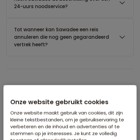
24-uurs noodservice?
Tot wanneer kan Sawadee een reis
annuleren die nog geen gegarandeerd
vertrek heeft?
Boeken van je reis
Onze website gebruikt cookies
Wanneer kan ik het beste een reis
Onze website maakt gebruik van cookies, dit zijn
boeken?
kleine tekstbestanden, om je gebruikservaring te
verbeteren en de inhoud en advertenties af te
stemmen op je interesses. Je kunt ze volledig
Kan ik ook eerst een optie nemen op een