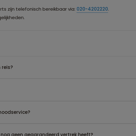
s zijn telefonisch bereikbaar via:
020-4202220
.
lijkheden.
 reis?
noodservice?
 nog geen gegarandeerd vertrek heeft?