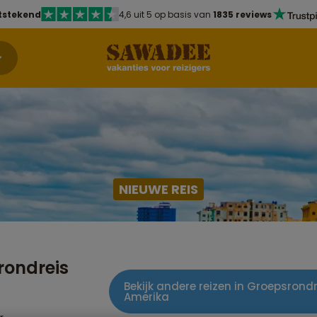
tstekend
4,6 uit 5 op basis van
1835 reviews
NIEUWE REIS
rondreis
Bekijk andere reizen in Groepsrond
Amerika