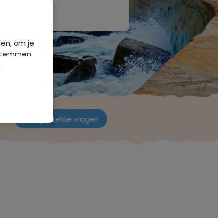
den, om je
e stemmen
.
ch
Veelgestelde vragen