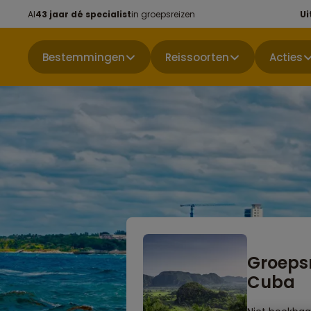
Al
43 jaar dé specialist
in groepsreizen
Ui
Bestemmingen
Reissoorten
Acties
Groeps
Cuba