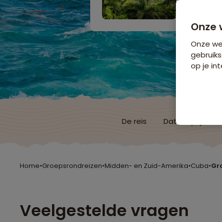
Niet boekbaa
Onze 
Onze web
gebruiks
op je int
De reis
Data & prijzen
Home
•
Groepsrondreizen
•
Midden- en Zuid-Amerika
•
Cuba
•
Gr
Veelgestelde vragen