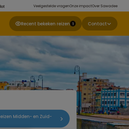
Veelgestelde vragen
Onze impact
Over Sawadee
Recent bekeken reizen
Contact
1
reizen Midden- en Zuid-