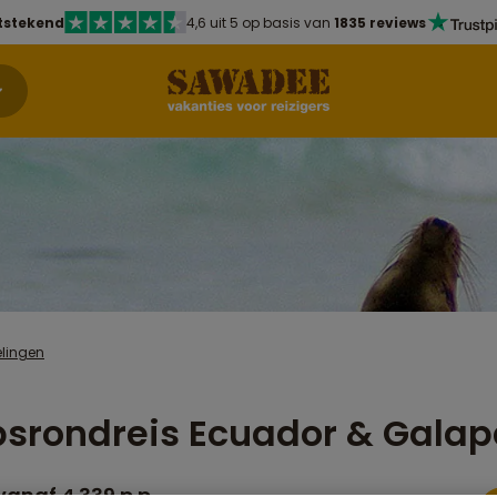
tstekend
4,6 uit 5 op basis van
1835 reviews
lingen
srondreis Ecuador & Gala
vanaf 4.339 p.p.