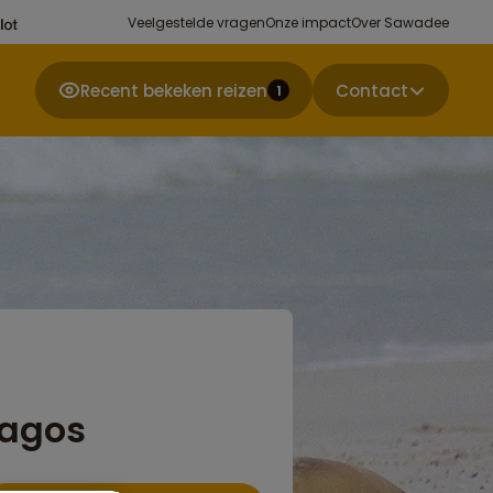
Veelgestelde vragen
Onze impact
Over Sawadee
Recent bekeken reizen
Contact
1
pagos