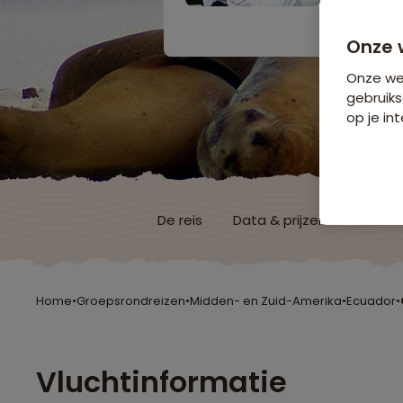
Bijkomende koste
Onze 
Onze web
gebruiks
op je int
De reis
Data & prijzen
Reisro
Home
•
Groepsrondreizen
•
Midden- en Zuid-Amerika
•
Ecuador
•
Vluchtinformatie