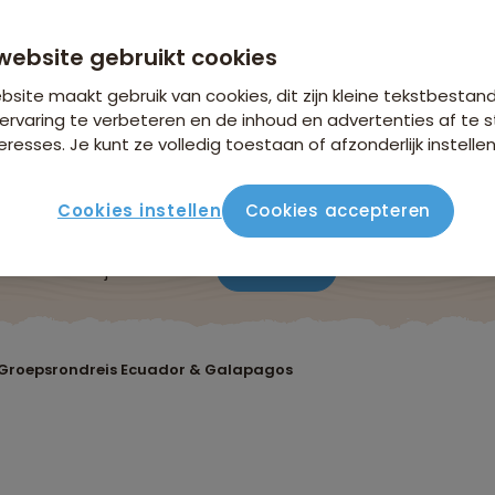
n €26,25 p.p. op basis van 2 personen
website gebruikt cookies
site maakt gebruik van cookies, dit zijn kleine tekstbestan
ervaring te verbeteren en de inhoud en advertenties af t
eresses. Je kunt ze volledig toestaan of afzonderlijk instellen
Cookies instellen
Cookies accepteren
ute
Verblijf & vervoer
Vluchtinfo
Praktisch
Beo
Groepsrondreis Ecuador & Galapagos