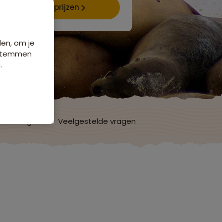
Data & prijzen
den, om je
e stemmen
.
ordelingen
Veelgestelde vragen