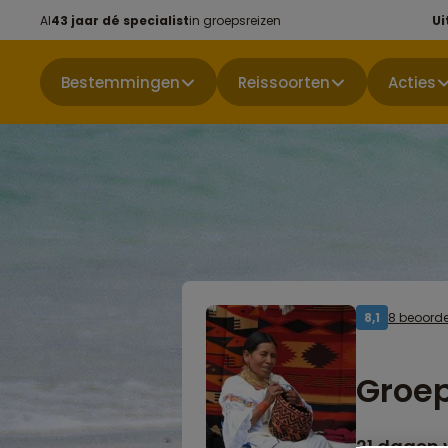
Al
43 jaar dé specialist
in groepsreizen
Ui
Bestemmingen
Reissoorten
Acties
8 beoorde
8,1
Groep
21 dagen 