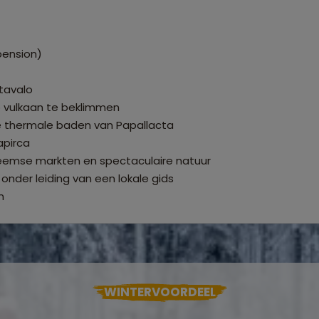
lpension)
tavalo
o vulkaan te beklimmen
de thermale baden van Papallacta
apirca
nheemse markten en spectaculaire natuur
onder leiding van een lokale gids
n
WINTERVOORDEEL