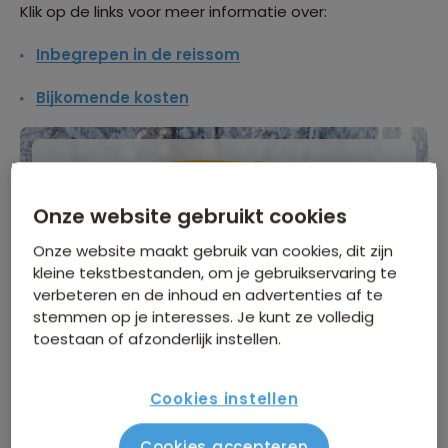
Klik op de links voor meer informatie over:
Inbegrepen in de reissom
Bijkomende kosten
WINTERVOORDEEL
Onze website gebruikt cookies
Tijdelijk €75 korting per persoon
Onze website maakt gebruik van cookies, dit zijn
Meer informatie
kleine tekstbestanden, om je gebruikservaring te
verbeteren en de inhoud en advertenties af te
stemmen op je interesses. Je kunt ze volledig
toestaan of afzonderlijk instellen.
vr 9 okt
/
do 29 okt
Gegarandeerd vertrek
Cookies instellen
4.499
p.p.
Cookies accepteren