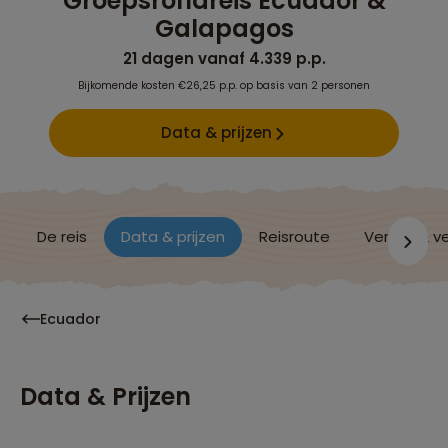
Groepsrondreis Ecuador &
Galapagos
21 dagen vanaf 4.339 p.p.
Bijkomende kosten €26,25 p.p. op basis van 2 personen
Data & prijzen
De reis
Data & prijzen
Reisroute
Verblijf & v
Ecuador
Data & Prijzen