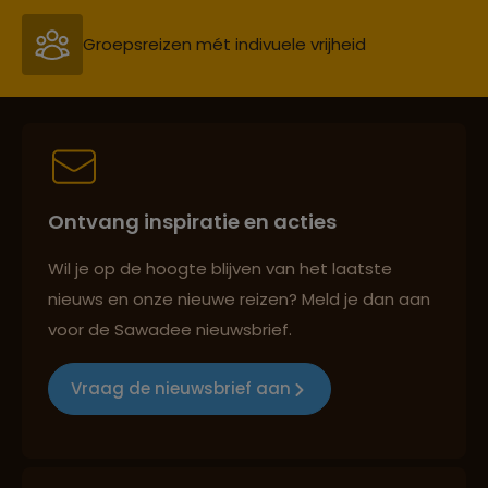
Groepsreizen mét indivuele vrijheid
Persoonlijk en deskundig reisadvies
Ontvang inspiratie en acties
Best beoordeelde reisroutes
Wil je op de hoogte blijven van het laatste
nieuws en onze nieuwe reizen? Meld je dan aan
voor de Sawadee nieuwsbrief.
Reizen met oog voor mens, cultuur en milieu
Vraag de nieuwsbrief aan
Groepsreizen mét indivuele vrijheid