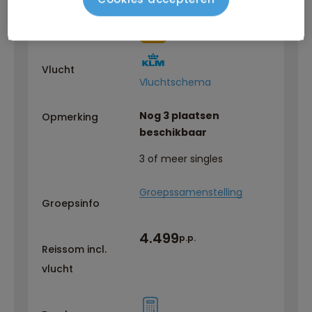
EN
Reisbegeleiding
Vlucht
Vluchtschema
Nog 3 plaatsen
Opmerking
beschikbaar
3 of meer singles
Groepssamenstelling
Groepsinfo
4.499
p.p.
Reissom incl.
vlucht