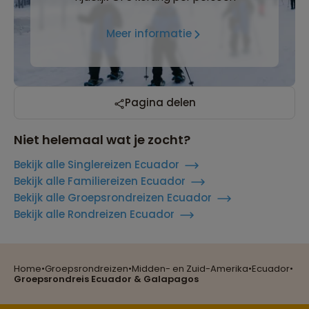
Meer informatie
Pagina delen
Niet helemaal wat je zocht?
Bekijk alle Singlereizen Ecuador
Bekijk alle Familiereizen Ecuador
Bekijk alle Groepsrondreizen Ecuador
Bekijk alle Rondreizen Ecuador
Reizen met oog voor mens, cultuur en milieu
Home
•
Groepsrondreizen
•
Midden- en Zuid-Amerika
•
Ecuador
•
Groepsrondreis Ecuador & Galapagos