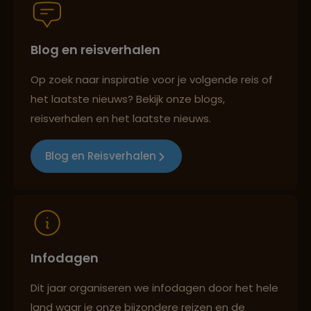
Persoonlijk en deskundig reisadvies
Blog en reisverhalen
Op zoek naar inspiratie voor je volgende reis of
het laatste nieuws? Bekijk onze blogs,
Best beoordeelde reisroutes
reisverhalen en het laatste nieuws.
Blog en Reisverhalen
Reizen met oog voor mens, cultuur en milieu
Infodagen
Dit jaar organiseren we infodagen door het hele
land waar je onze bijzondere reizen en de