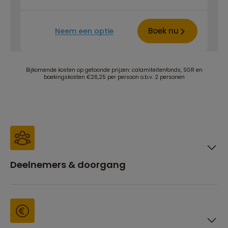
Boek nu
Neem een optie
Bijkomende kosten op getoonde prijzen: calamiteitenfonds, SGR en
boekingskosten €26,25 per persoon o.b.v. 2 personen
Deelnemers & doorgang