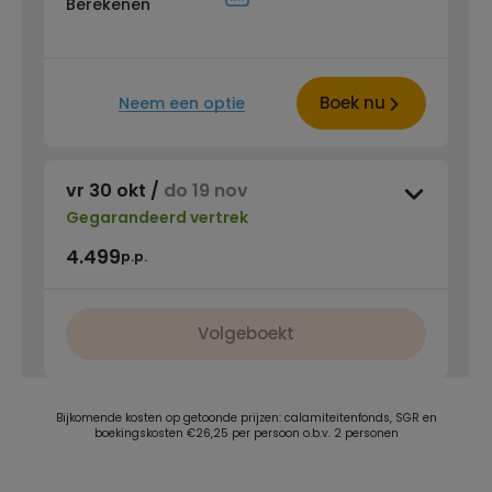
Berekenen
Boek nu
Neem een optie
vr 30 okt
/
do 19 nov
Gegarandeerd vertrek
4.499
p.p.
Volgeboekt
Bijkomende kosten op getoonde prijzen: calamiteitenfonds, SGR en
boekingskosten €26,25 per persoon o.b.v. 2 personen