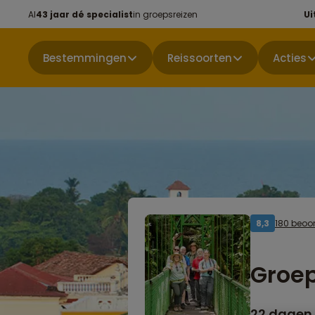
Al
43 jaar dé specialist
in groepsreizen
Ui
Bestemmingen
Reissoorten
Acties
180 beoo
8,3
Groep
22 dagen 