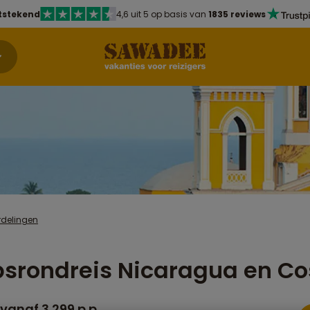
tstekend
4,6 uit 5 op basis van
1835 reviews
rdelingen
srondreis Nicaragua en Co
vanaf 3.299 p.p.