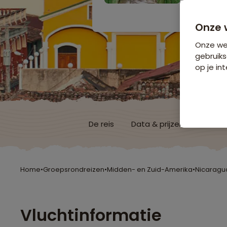
Bijkomende koste
Onze 
Onze web
gebruiks
op je int
De reis
Data & prijzen
Reisro
Home
•
Groepsrondreizen
•
Midden- en Zuid-Amerika
•
Nicaragu
Vluchtinformatie