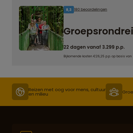
180 beoordelingen
8,3
Groepsrondrei
22 dagen vanaf 3.299 p.p.
Bijkomende kosten €26,25 p.p. op basis van
Reizen met oog voor mens, cultuur
Groe
en milieu