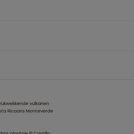
ndrukwekkende vulkanen
sta Ricaans Monteverde
te plaatsje El Castillo