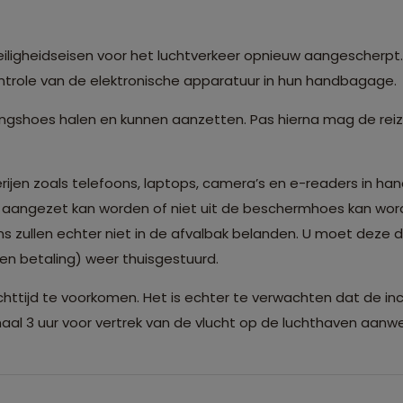
ligheidseisen voor het luchtverkeer opnieuw aangescherpt. 
trole van de elektronische apparatuur in hun handbagage.
ingshoes halen en kunnen aanzetten. Pas hierna mag de re
rijen zoals telefoons, laptops, camera’s en e-readers in ha
iet aangezet kan worden of niet uit de beschermhoes kan w
ns zullen echter niet in de afvalbak belanden. U moet deze 
gen betaling) weer thuisgestuurd.
httijd te voorkomen. Het is echter te verwachten dat de in
aal 3 uur voor vertrek van de vlucht op de luchthaven aanwez