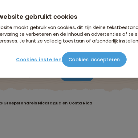
n €26,25 p.p. op basis van 2 personen
website gebruikt cookies
site maakt gebruik van cookies, dit zijn kleine tekstbestan
ervaring te verbeteren en de inhoud en advertenties af t
eresses. Je kunt ze volledig toestaan of afzonderlijk instellen
Cookies instellen
Cookies accepteren
ute
Verblijf & vervoer
Vluchtinfo
Praktisch
Beo
a
•
Groepsrondreis Nicaragua en Costa Rica