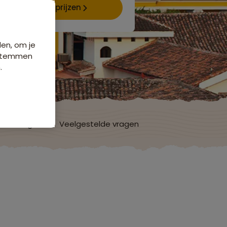
Data & prijzen
den, om je
e stemmen
.
ordelingen
Veelgestelde vragen