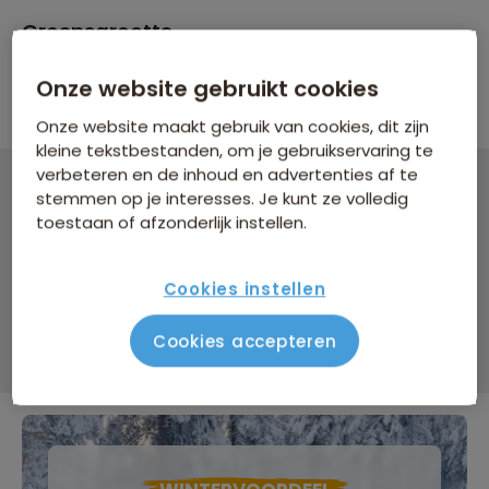
Groepsgrootte
Maximaal 18 personen
Onze website gebruikt cookies
Onze website maakt gebruik van cookies, dit zijn
kleine tekstbestanden, om je gebruikservaring te
verbeteren en de inhoud en advertenties af te
stemmen op je interesses. Je kunt ze volledig
Groepsrondreis Nicaragua en Costa Rica
toestaan of afzonderlijk instellen.
22 dagen vanaf 3.299 p.p.
Bijkomende kosten €26,25 p.p. op basis van 2 personen
Cookies instellen
Data & prijzen
Cookies accepteren