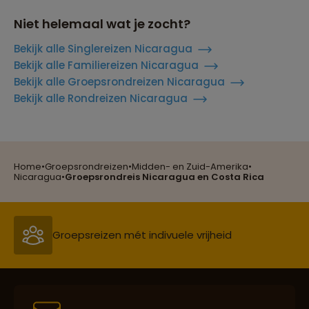
Niet helemaal wat je zocht?
Bekijk alle Singlereizen Nicaragua
Bekijk alle Familiereizen Nicaragua
Bekijk alle Groepsrondreizen Nicaragua
Bekijk alle Rondreizen Nicaragua
Reizen met oog voor mens, cultuur en milieu
Home
•
Groepsrondreizen
•
Midden- en Zuid-Amerika
•
Groepsreizen mét indivuele vrijheid
Nicaragua
•
Groepsrondreis Nicaragua en Costa Rica
Persoonlijk en deskundig reisadvies
Best beoordeelde reisroutes