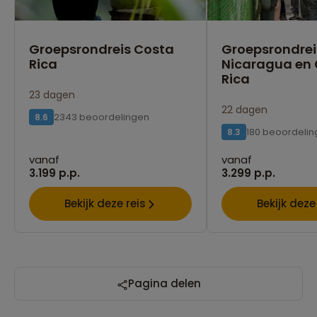
Groepsrondreis Costa
Groepsrondrei
Rica
Nicaragua en
Rica
23 dagen
22 dagen
2343 beoordelingen
8.6
180 beoordeli
8.3
vanaf
vanaf
3.199 p.p.
3.299 p.p.
Bekijk deze reis
Bekijk deze
Pagina delen