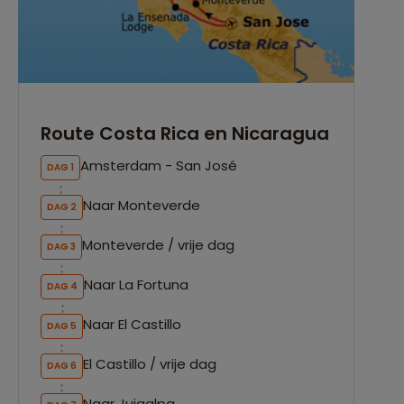
Route Costa Rica en Nicaragua
Amsterdam - San José
DAG 1
Naar Monteverde
DAG 2
Monteverde / vrije dag
DAG 3
Naar La Fortuna
DAG 4
Naar El Castillo
DAG 5
El Castillo / vrije dag
DAG 6
Naar Juigalpa