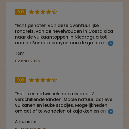
9,0
“Echt genoten van deze avontuurlijke
rondreis, van de nevelwouden in Costa Rica
naar de vulkaantoppen in Nicaragua tot
aan de Somota canyon aan de grens met
Honduras. De hikes in de modder, de
Tom
tochten op het water, de zonsondergangen,
maar vooral het spotten van zeldzame
02 april 2026
dieren in centraal Amerika, zijn ervaringen
die je beslist moet meemaken.”
9,0
“Het is een afwisselende reis door 2
verschillende landen. Mooie natuur, actieve
vulkanen en leuke stadjes. Mogelijkheden
om actief te wandelen of kajakken en om
uit te rusten bij het zwembad.”
Antoinette