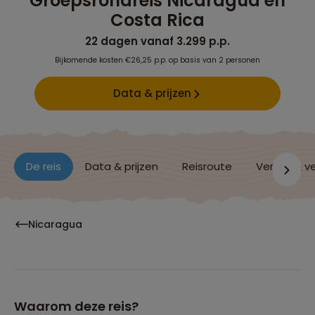
Groepsrondreis Nicaragua en
Costa Rica
22 dagen vanaf 3.299 p.p.
Bijkomende kosten €26,25 p.p. op basis van 2 personen
Data & prijzen
De reis
Data & prijzen
Reisroute
Verblijf & v
Nicaragua
Waarom deze reis?