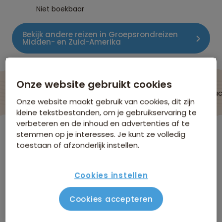
Niet boekbaar
Bekijk andere reizen in Groepsrondreizen
Midden- en Zuid-Amerika
Onze website gebruikt cookies
De reis
Data & prijzen
Verblijf & vervoer
Vluc
Onze website maakt gebruik van cookies, dit zijn
kleine tekstbestanden, om je gebruikservaring te
verbeteren en de inhoud en advertenties af te
Panama
stemmen op je interesses. Je kunt ze volledig
toestaan of afzonderlijk instellen.
Verblijf & vervoer
Cookies instellen
Hieronder volgt een selectie van de accommodaties
Cookies accepteren
die we gebruiken tijdens deze reis. De meest actuele