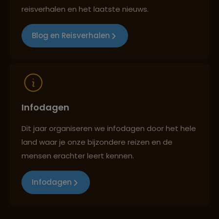
Best beoordeelde reisroutes
reisverhalen en het laatste nieuws.
Blog en Reisverhalen
Reizen met oog voor mens, cultuur en milieu
Infodagen
Dit jaar organiseren we infodagen door het hele
land waar je onze bijzondere reizen en de
mensen erachter leert kennen.
Infodagen