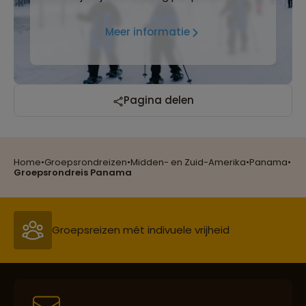
Meer informatie
Pagina delen
Home
•
Groepsrondreizen
•
Midden- en Zuid-Amerika
•
Panama
•
Reizen met oog voor mens, cultuur en milieu
Groepsrondreis Panama
Groepsreizen mét indivuele vrijheid
Persoonlijk en deskundig reisadvies