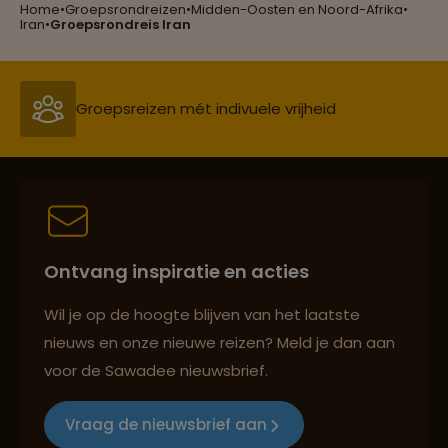
Home
•
Groepsrondreizen
•
Midden-Oosten en Noord-Afrika
•
Reizen met oog voor mens, cultuur en milieu
Iran
•
Groepsrondreis Iran
Groepsreizen mét indivuele vrijheid
Persoonlijk en deskundig reisadvies
Ontvang inspiratie en acties
Best beoordeelde reisroutes
Wil je op de hoogte blijven van het laatste
nieuws en onze nieuwe reizen? Meld je dan aan
voor de Sawadee nieuwsbrief.
Reizen met oog voor mens, cultuur en milieu
Vraag de nieuwsbrief aan