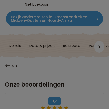
Niet boekbaar
Bekijk andere reizen in Groepsrondreizen
Midden-Oosten en Noord-Afrika
De reis
Data & prijzen
Reisroute
Verblijf & v
Iran
Onze beoordelingen
9,3