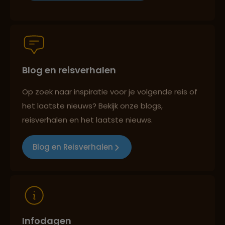
Groepsreizen mét indivuele vrijheid
Blog en reisverhalen
Persoonlijk en deskundig reisadvies
Op zoek naar inspiratie voor je volgende reis of
het laatste nieuws? Bekijk onze blogs,
Best beoordeelde reisroutes
reisverhalen en het laatste nieuws.
Blog en Reisverhalen
Reizen met oog voor mens, cultuur en milieu
Infodagen