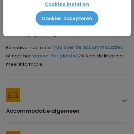
die we gebruiken tijdens deze reis. De meest actuele
Cookies instellen
lijst is na boeking te vinden in de Sawadee Reisapp.
Deze lijst is onder voorbehoud van wijzigingen. Het kan
Cookies accepteren
voorkomen dat we vanwege beschikbaarheid uitwijken
naar een gelijkwaardige accommodatie.
Benieuwd naar meer
info over de accommodaties
of naar het
vervoer ter plaatse
? Klik op de links voor
meer informatie.
Accommodatie algemeen