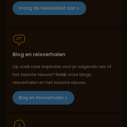
Reizen met oog voor mens, cultuur en milieu
Vraag de nieuwsbrief aan
Groepsreizen mét indivuele vrijheid
Blog en reisverhalen
Persoonlijk en deskundig reisadvies
Op zoek naar inspiratie voor je volgende reis of
het laatste nieuws? Bekijk onze blogs,
Best beoordeelde reisroutes
reisverhalen en het laatste nieuws.
Blog en Reisverhalen
Reizen met oog voor mens, cultuur en milieu