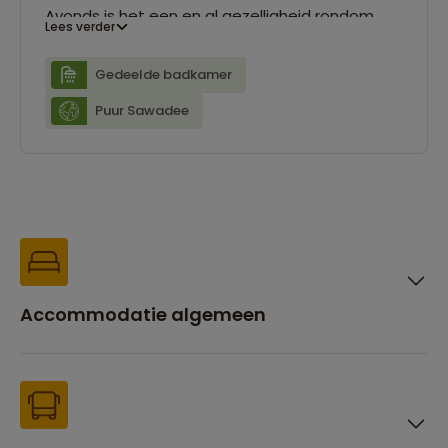
Avonds is het een en al gezelligheid rondom
Lees verder
het kampvuur en onder de sterrenhemel. Een
onvergetelijke ervaring!
Gedeelde badkamer
Puur Sawadee
Een Puur Sawadee overnachting heeft op de
lange termijn een positieve impact op natuur,
lokale economie, culturele interactie en / of
bescherming van de bestemming.
Accommodatie algemeen