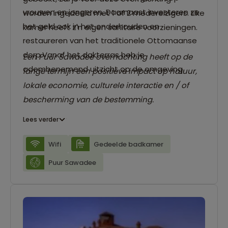
vrouwen en jongeren. Daarnaast investeren ze
worden ingedeeld met 1 of 2 medereizigers. Elke
het geld ook in het onderhouden en
kamer heeft z'n eigen sanitaire voorzieningen.
restaureren van het traditionele Ottomaanse
dorp.Vanaf het dakterras heb je
Een Puur Sawadee overnachting heeft op de
adembenemend uitzicht op de omgeving.
lange termijn een positieve impact op natuur,
lokale economie, culturele interactie en / of
bescherming van de bestemming.
Lees verder
Wifi
Gedeelde badkamer
Puur Sawadee