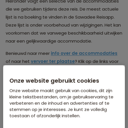
Hieronder volgt een selectie van de accommodaties
die we gebruiken tijdens deze reis. De meest actuele
lijst is na boeking te vinden in de Sawadee Reisapp.
Deze lijst is onder voorbehoud van wijzigingen. Het kan
voorkomen dat we vanwege beschikbaarheid uitwijken
naar een gelijkwaardige accommodatie.
Benieuwd naar meer
info over de accommodaties
of naar het
vervoer ter plaatse
? Klik op de links voor
meer informatie.
Onze website gebruikt cookies
Onze website maakt gebruik van cookies, dit zijn
kleine tekstbestanden, om je gebruikservaring te
verbeteren en de inhoud en advertenties af te
stemmen op je interesses. Je kunt ze volledig
toestaan of afzonderlijk instellen.