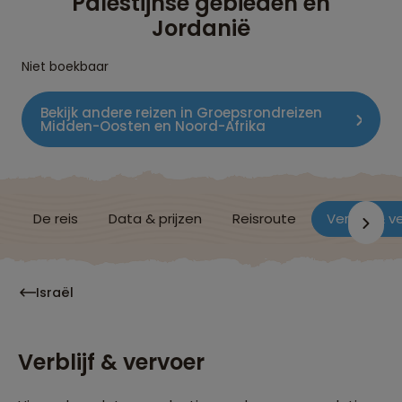
Palestijnse gebieden en
Jordanië
Niet boekbaar
Bekijk andere reizen in Groepsrondreizen
Midden-Oosten en Noord-Afrika
De reis
Data & prijzen
Reisroute
Verblijf & v
Israël
Verblijf & vervoer