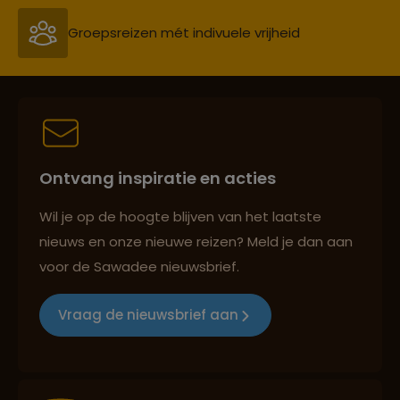
Groepsreizen mét indivuele vrijheid
Persoonlijk en deskundig reisadvies
Ontvang inspiratie en acties
Best beoordeelde reisroutes
Wil je op de hoogte blijven van het laatste
nieuws en onze nieuwe reizen? Meld je dan aan
voor de Sawadee nieuwsbrief.
Reizen met oog voor mens, cultuur en milieu
Vraag de nieuwsbrief aan
Groepsreizen mét indivuele vrijheid