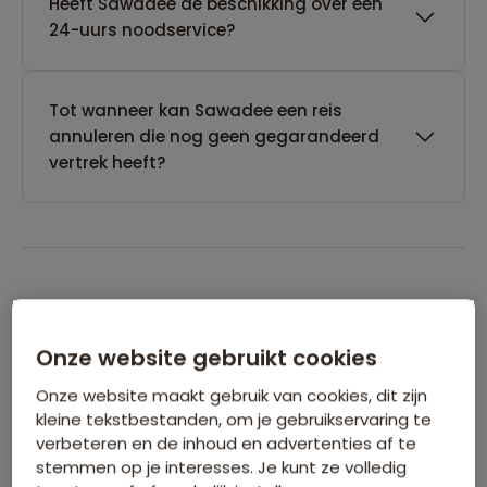
Heeft Sawadee de beschikking over een
24-uurs noodservice?
Tot wanneer kan Sawadee een reis
annuleren die nog geen gegarandeerd
vertrek heeft?
Boeken van je reis
Onze website gebruikt cookies
Wanneer kan ik het beste een reis
Onze website maakt gebruik van cookies, dit zijn
boeken?
kleine tekstbestanden, om je gebruikservaring te
verbeteren en de inhoud en advertenties af te
stemmen op je interesses. Je kunt ze volledig
Kan ik ook eerst een optie nemen op een