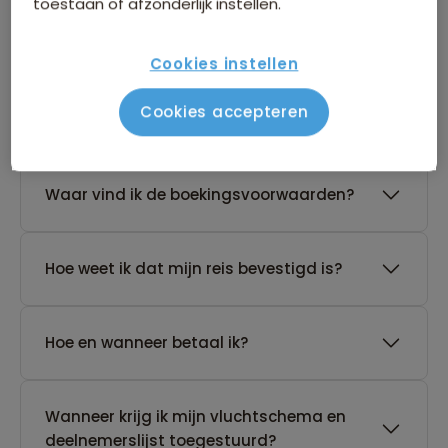
toestaan of afzonderlijk instellen.
reis?
Cookies instellen
De reis van mijn keuze heeft nog geen
Cookies accepteren
gegarandeerd vertrek. Wat nu?
Waar vind ik de boekingsvoorwaarden?
Hoe weet ik dat mijn reis bevestigd is?
Hoe en wanneer betaal ik?
Wanneer krijg ik mijn vluchtschema en
deelnemerslijst toegestuurd?