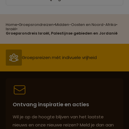
Reizen met oog voor mens, cultuur en milieu
Home
•
Groepsrondreizen
•
Midden-Oosten en Noord-Afrika
•
Israël
•
Groepsreizen mét indivuele vrijheid
Groepsrondreis Israël, Palestijnse gebieden en Jordanië
Persoonlijk en deskundig reisadvies
Best beoordeelde reisroutes
Ontvang inspiratie en acties
Reizen met oog voor mens, cultuur en milieu
Wil je op de hoogte blijven van het laatste
nieuws en onze nieuwe reizen? Meld je dan aan