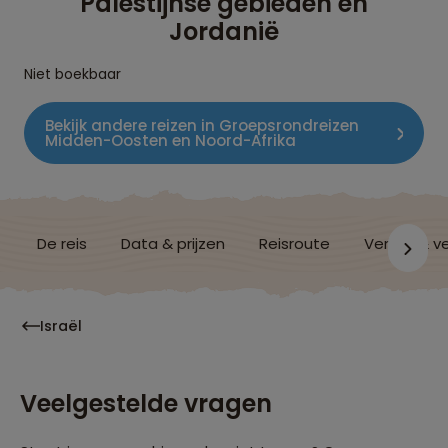
Palestijnse gebieden en
Jordanië
Niet boekbaar
Bekijk andere reizen in Groepsrondreizen
Midden-Oosten en Noord-Afrika
De reis
Data & prijzen
Reisroute
Verblijf & v
Israël
Veelgestelde vragen