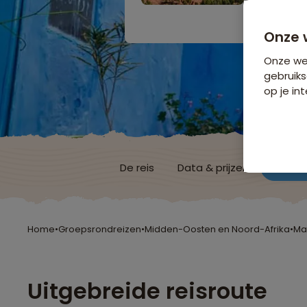
Bijkomende koste
Onze 
Onze web
gebruiks
op je int
De reis
Data & prijzen
Reisro
Home
•
Groepsrondreizen
•
Midden-Oosten en Noord-Afrika
•
Ma
Uitgebreide reisroute