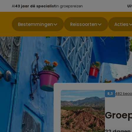
Al
43 jaar dé specialist
in groepsreizen
Ui
Bestemmingen
Reissoorten
Acties
482 beoo
8,3
Groep
22 dagen 