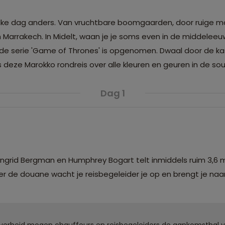
 elke dag anders. Van vruchtbare boomgaarden, door ruige
 Marrakech. In Midelt, waan je je soms even in de middeleeu
n de serie 'Game of Thrones' is opgenomen. Dwaal door de k
s deze Marokko rondreis over alle kleuren en geuren in de so
Dag 1
Ingrid Bergman en Humphrey Bogart telt inmiddels ruim 3,6 m
 de douane wacht je reisbegeleider je op en brengt je naar
overheid mogen chauffeurs en reisbegeleiders de aankomsthal 