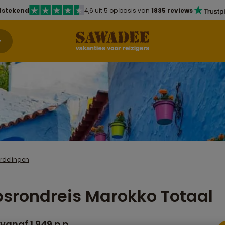
tstekend
4,6 uit 5 op basis van
1835 reviews
rdelingen
srondreis Marokko Totaal
vanaf 1.949 p.p.