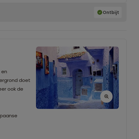
Ontbijt
en 
ergrond doet 
er ook de 
Spaanse 