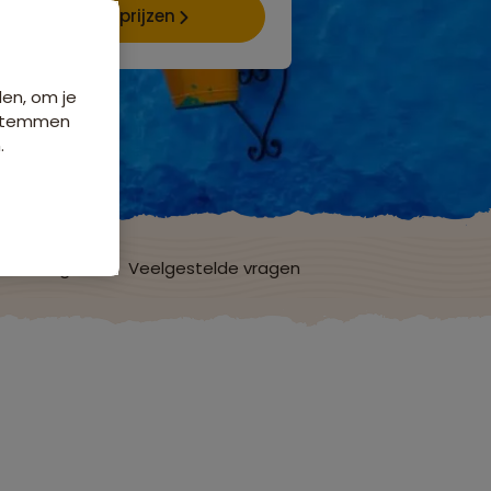
Data & prijzen
den, om je
e stemmen
.
ordelingen
Veelgestelde vragen