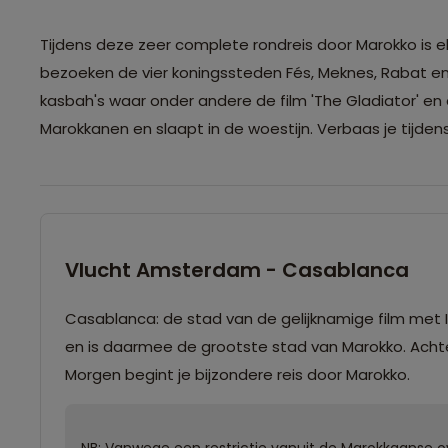
Tijdens deze zeer complete rondreis door Marokko is
bezoeken de vier koningssteden Fés, Meknes, Rabat en
kasbah's waar onder andere de film 'The Gladiator' e
Marokkanen en slaapt in de woestijn. Verbaas je tijden
Vlucht Amsterdam - Casablanca
Casablanca: de stad van de gelijknamige film met 
en is daarmee de grootste stad van Marokko. Achter
Morgen begint je bijzondere reis door Marokko.
NB: Vanwege een restrictie vanuit de Marokkaanse 