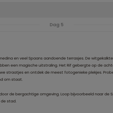
Dag 5
edina en veel Spaans aandoende terrasjes. De witgekalkte 
en een magische uitstraling. Het Rif gebergte op de acht
e straatjes en ontdek de meest fotogenieke plekjes. Probe
uitzonderlijk lekkere geitenkaas waar de stad bekend om staat. 
door de bergachtige omgeving. Loop bijvoorbeeld naar de 
 de stad.