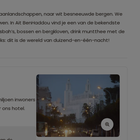
 maanlandschappen, naar wit besneeuwde bergen. We
wen. In Ait BenHaddou vind je een van de bekendste
asbah’s, bossen en bergkloven, drink muntthee met de
uks: dit is de wereld van duizend-en-één-nacht!
iljoen inwoners
 ons hotel.
van de