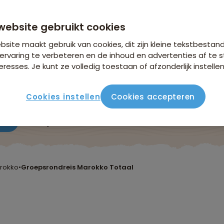
n €26,25 p.p. op basis van 2 personen
website gebruikt cookies
site maakt gebruik van cookies, dit zijn kleine tekstbestan
ervaring te verbeteren en de inhoud en advertenties af t
eresses. Je kunt ze volledig toestaan of afzonderlijk instellen
Cookies instellen
Cookies accepteren
ute
Verblijf & vervoer
Vluchtinfo
Praktisch
Beo
rokko
•
Groepsrondreis Marokko Totaal