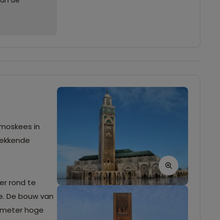
 moskees in
wekkende
r rond te 
e. De bouw van 
 meter hoge 