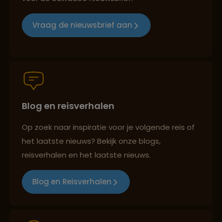
Reizen met oog voor mens, cultuur en milieu
Vraag de nieuwsbrief aan
Groepsreizen mét indivuele vrijheid
Blog en reisverhalen
Persoonlijk en deskundig reisadvies
Op zoek naar inspiratie voor je volgende reis of
het laatste nieuws? Bekijk onze blogs,
Best beoordeelde reisroutes
reisverhalen en het laatste nieuws.
Blog en Reisverhalen
Reizen met oog voor mens, cultuur en milieu