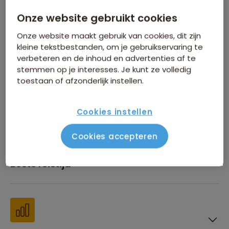
Onze website gebruikt cookies
Inbegrepen in de reissom
Onze website maakt gebruik van cookies, dit zijn
kleine tekstbestanden, om je gebruikservaring te
verbeteren en de inhoud en advertenties af te
stemmen op je interesses. Je kunt ze volledig
toestaan of afzonderlijk instellen.
Financiën
Cookies instellen
Cookies accepteren
Beste reistijd