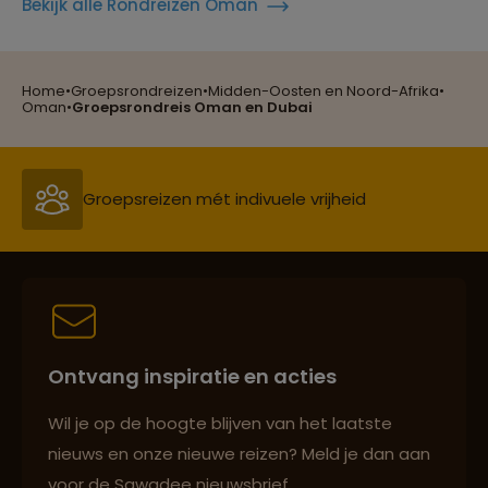
Bekijk alle Rondreizen Oman
Home
•
Groepsrondreizen
•
Midden-Oosten en Noord-Afrika
•
Reizen met oog voor mens, cultuur en milieu
Oman
•
Groepsrondreis Oman en Dubai
Groepsreizen mét indivuele vrijheid
Persoonlijk en deskundig reisadvies
Ontvang inspiratie en acties
Best beoordeelde reisroutes
Wil je op de hoogte blijven van het laatste
nieuws en onze nieuwe reizen? Meld je dan aan
voor de Sawadee nieuwsbrief.