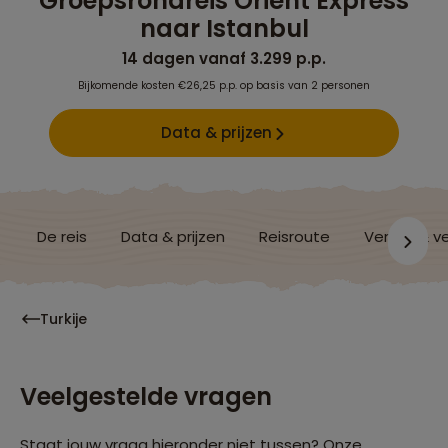
Groepsrondreis Oriënt Express
naar Istanbul
14 dagen vanaf 3.299 p.p.
Bijkomende kosten €26,25 p.p. op basis van 2 personen
Data & prijzen
De reis
Data & prijzen
Reisroute
Verblijf & v
Turkije
Veelgestelde vragen
Staat jouw vraag hieronder niet tussen? Onze