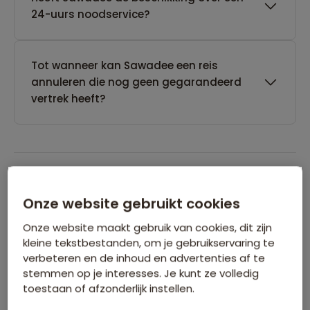
24-uurs noodservice?
Tot wanneer kan Sawadee een reis
annuleren die nog geen gegarandeerd
vertrek heeft?
Boeken van je reis
Onze website gebruikt cookies
Onze website maakt gebruik van cookies, dit zijn
Wanneer kan ik het beste een reis
kleine tekstbestanden, om je gebruikservaring te
boeken?
verbeteren en de inhoud en advertenties af te
stemmen op je interesses. Je kunt ze volledig
toestaan of afzonderlijk instellen.
Kan ik ook eerst een optie nemen op een