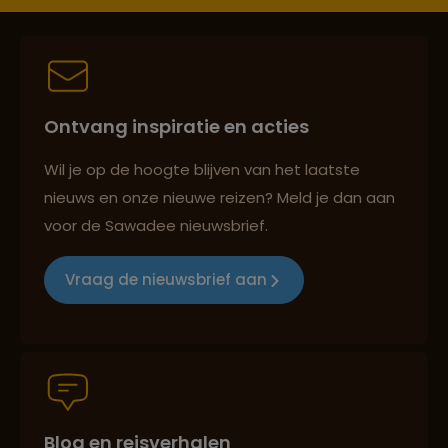
Best beoordeelde reisroutes
Ontvang inspiratie en acties
Reizen met oog voor mens, cultuur en milieu
Wil je op de hoogte blijven van het laatste
nieuws en onze nieuwe reizen? Meld je dan aan
voor de Sawadee nieuwsbrief.
Groepsreizen mét indivuele vrijheid
Vraag de nieuwsbrief aan
Persoonlijk en deskundig reisadvies
Blog en reisverhalen
Best beoordeelde reisroutes