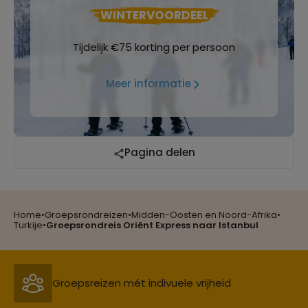
WINTERVOORDEEL
Tijdelijk €75 korting per persoon
Meer informatie
Reizen met oog voor mens, cultuur en milieu
Pagina delen
Home
•
Groepsrondreizen
•
Midden-Oosten en Noord-Afrika
•
Groepsreizen mét indivuele vrijheid
Turkije
•
Groepsrondreis Oriënt Express naar Istanbul
Persoonlijk en deskundig reisadvies