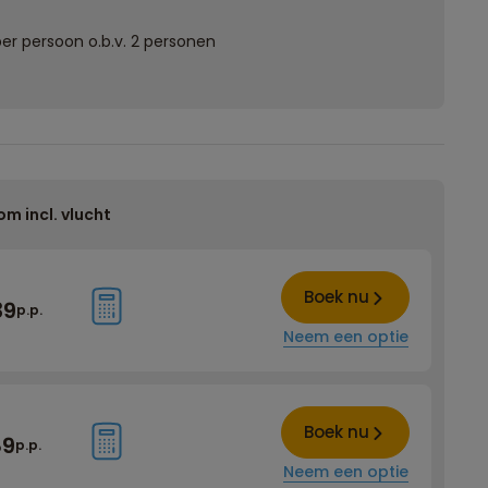
er persoon o.b.v. 2 personen
om incl. vlucht
Boek nu
39
p.p.
Neem een optie
Boek nu
89
p.p.
Neem een optie