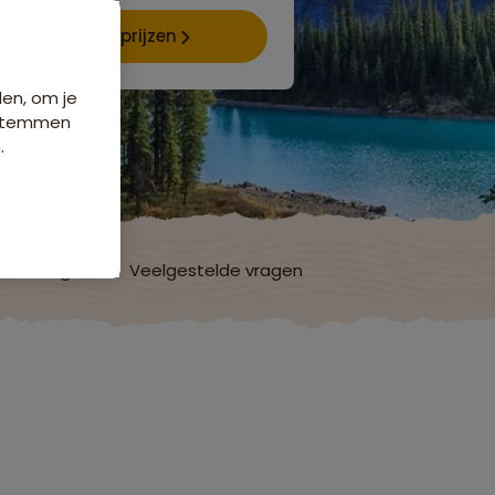
Data & prijzen
den, om je
e stemmen
.
ordelingen
Veelgestelde vragen