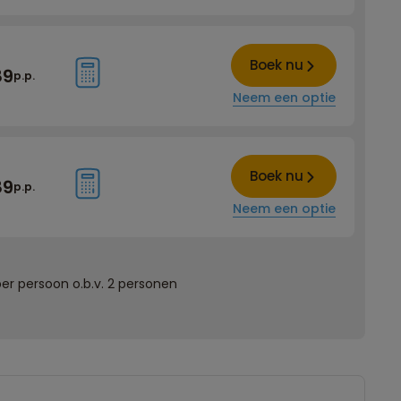
Boek nu
89
p.p.
Neem een optie
Boek nu
89
p.p.
Neem een optie
er persoon o.b.v. 2 personen