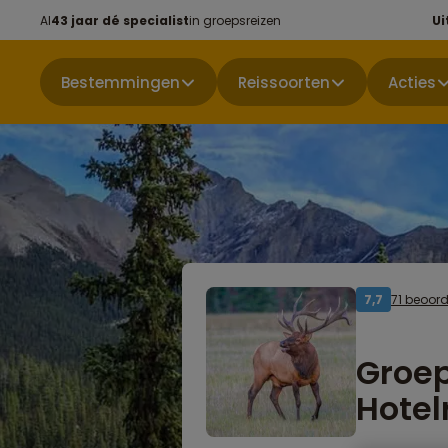
Al
43 jaar dé specialist
in groepsreizen
Ui
Bestemmingen
Reissoorten
Acties
71 beoor
7,7
Groe
Hotel