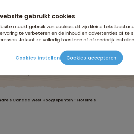
vanaf 4.379 p.p.
website gebruikt cookies
n €26,25 p.p. op basis van 2 personen
site maakt gebruik van cookies, dit zijn kleine tekstbestan
ervaring te verbeteren en de inhoud en advertenties af t
eresses. Je kunt ze volledig toestaan of afzonderlijk instellen
Cookies instellen
Cookies accepteren
ute
Verblijf & vervoer
Vluchtinfo
Praktisch
Beo
dreis Canada West Hoogtepunten - Hotelreis