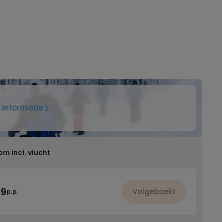
 informatie
om incl. vlucht
79
Volgeboekt
p.p.