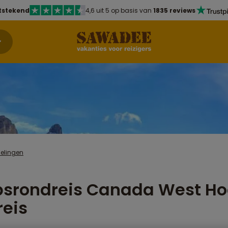
tstekend
4,6 uit 5 op basis van
1835 reviews
delingen
psrondreis Canada West Ho
reis