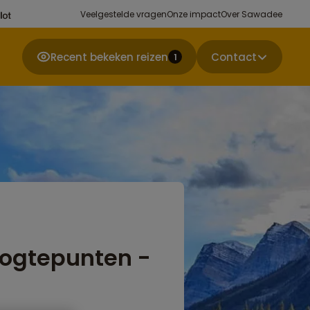
Veelgestelde vragen
Onze impact
Over Sawadee
Recent bekeken reizen
Contact
1
ogtepunten -