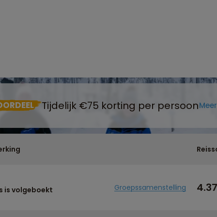
Tijdelijk €75 korting per persoon
OORDEEL
Meer
rking
Reiss
4.3
Groepssamenstelling
s is volgeboekt