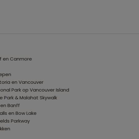
ff en Canmore
repen
ictoria en Vancouver
tional Park op Vancouver Island
ife Park & Malahat Skywalk
 en Banff
alls en Bow Lake
ields Parkway
ekken