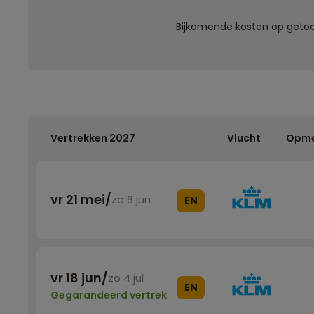
Bijkomende kosten op getoon
Vertrekken 2027
Vlucht
Opme
vr 21 mei
/
zo 6 jun
EN
vr 18 jun
/
zo 4 jul
EN
Gegarandeerd vertrek