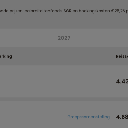
de prijzen: calamiteitenfonds, SGR en boekingskosten €26,25 p
2027
rking
Reiss
4.4
4.6
Groepssamenstelling