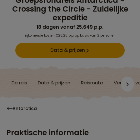
Groepsrondreis Antarctica -
Crossing the Circle - Zuidelijke
expeditie
18 dagen vanaf 25.649 p.p.
Bijkomende kosten €26,25 p.p. op basis van 2 personen
Data & prijzen
De reis
Data & prijzen
Reisroute
Verblijf & v
Antarctica
Praktische informatie