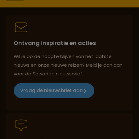
Persoonlijk en deskundig reisadvies
Ontvang inspiratie en acties
Best beoordeelde reisroutes
Wil je op de hoogte blijven van het laatste
nieuws en onze nieuwe reizen? Meld je dan aan
voor de Sawadee nieuwsbrief.
Reizen met oog voor mens, cultuur en milieu
Vraag de nieuwsbrief aan
Groepsreizen mét indivuele vrijheid