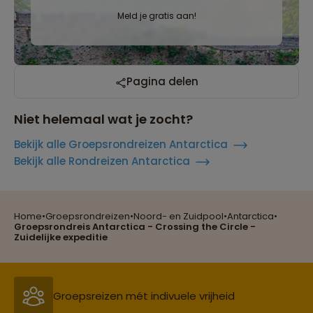
Meld je gratis aan!
Pagina delen
Niet helemaal wat je zocht?
Bekijk alle Groepsrondreizen Antarctica
Bekijk alle Rondreizen Antarctica
Home
•
Groepsrondreizen
•
Noord- en Zuidpool
•
Antarctica
•
Groepsrondreis Antarctica - Crossing the Circle -
Reizen met oog voor mens, cultuur en milieu
Zuidelijke expeditie
Groepsreizen mét indivuele vrijheid