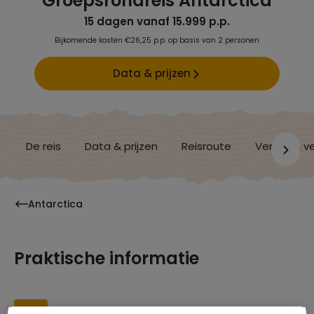
Groepsrondreis Antarctica
15 dagen vanaf 15.999 p.p.
Bijkomende kosten €26,25 p.p. op basis van 2 personen
Data & prijzen
De reis
Data & prijzen
Reisroute
Verblijf & v
Antarctica
Praktische informatie