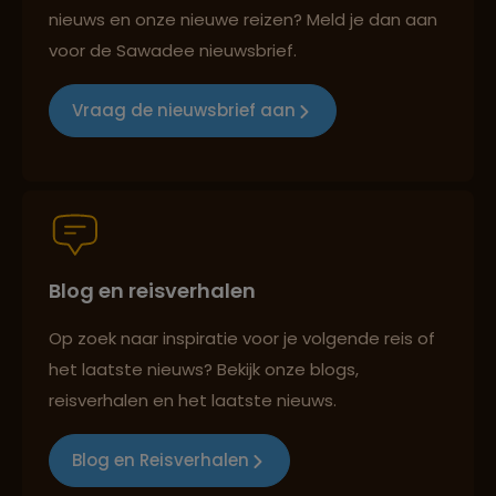
nieuws en onze nieuwe reizen? Meld je dan aan
voor de Sawadee nieuwsbrief.
Reizen met oog voor mens, cultuur en milieu
Vraag de nieuwsbrief aan
Groepsreizen mét indivuele vrijheid
Blog en reisverhalen
Persoonlijk en deskundig reisadvies
Op zoek naar inspiratie voor je volgende reis of
het laatste nieuws? Bekijk onze blogs,
Best beoordeelde reisroutes
reisverhalen en het laatste nieuws.
Blog en Reisverhalen