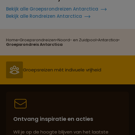
Bekijk alle Groepsrondreizen Antarctica
Bekijk alle Rondreizen Antarctica
Home
•
Groepsrondreizen
•
Noord- en Zuidpool
•
Antarctica
•
Reizen met oog voor mens, cultuur en milieu
Groepsrondreis Antarctica
Groepsreizen mét indivuele vrijheid
Persoonlijk en deskundig reisadvies
Ontvang inspiratie en acties
Best beoordeelde reisroutes
Wil je op de hoogte blijven van het laatste