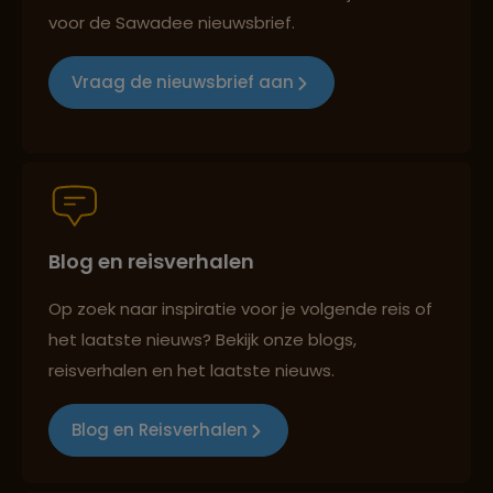
voor de Sawadee nieuwsbrief.
Reizen met oog voor mens, cultuur en milieu
Vraag de nieuwsbrief aan
Groepsreizen mét indivuele vrijheid
Blog en reisverhalen
Persoonlijk en deskundig reisadvies
Op zoek naar inspiratie voor je volgende reis of
het laatste nieuws? Bekijk onze blogs,
Best beoordeelde reisroutes
reisverhalen en het laatste nieuws.
Blog en Reisverhalen
Reizen met oog voor mens, cultuur en milieu