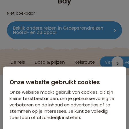
Bay
Niet boekbaar
Bekijk andere reizen in Groepsrondreizen
Noord- en Zuidpool
De reis
Data & prijzen
Reisroute
Verblijf & v
Onze website gebruikt cookies
Groenland
Onze website maakt gebruik van cookies, dit zijn
kleine tekstbestanden, om je gebruikservaring te
verbeteren en de inhoud en advertenties af te
Verblijf & vervoer
stemmen op je interesses. Je kunt ze volledig
toestaan of afzonderlijk instellen.
Hieronder volgt een selectie van de accommodaties