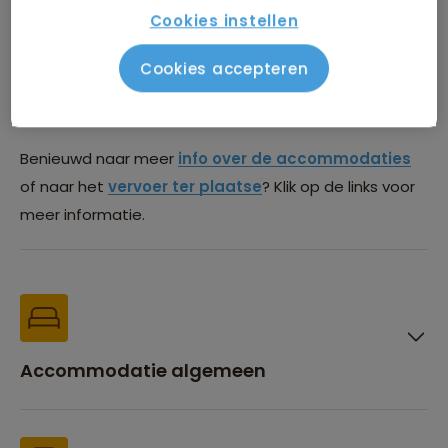
die we gebruiken tijdens deze reis. De meest actuele
Cookies instellen
lijst is na boeking te vinden in de Sawadee Reisapp.
Deze lijst is onder voorbehoud van wijzigingen. Het kan
Cookies accepteren
voorkomen dat we vanwege beschikbaarheid uitwijken
naar een gelijkwaardige accommodatie.
Benieuwd naar meer
info over de accommodaties
of naar het
vervoer ter plaatse
? Klik op de links voor
meer informatie.
Accommodatie algemeen