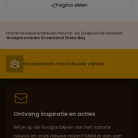
Pagina delen
Home
•
Groepsrondreizen
•
Noord- en Zuidpool
•
Groenland
•
Reizen met oog voor mens, cultuur en milieu
Groepsrondreis Groenland Disko Bay
Groepsreizen mét indivuele vrijheid
Persoonlijk en deskundig reisadvies
Ontvang inspiratie en acties
Best beoordeelde reisroutes
Wil je op de hoogte blijven van het laatste
nieuws en onze nieuwe reizen? Meld je dan aan