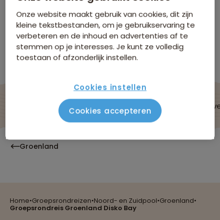
Bay
Onze website maakt gebruik van cookies, dit zijn
Niet boekbaar
kleine tekstbestanden, om je gebruikservaring te
verbeteren en de inhoud en advertenties af te
stemmen op je interesses. Je kunt ze volledig
Bekijk andere reizen in Groepsrondreizen
Noord- en Zuidpool
toestaan of afzonderlijk instellen.
Cookies instellen
De reis
Data & prijzen
Reisroute
Verblijf & v
Cookies accepteren
Groenland
Home
•
Groepsrondreizen
•
Noord- en Zuidpool
•
Groenland
•
Reizen met oog voor mens, cultuur en milieu
Groepsrondreis Groenland Disko Bay