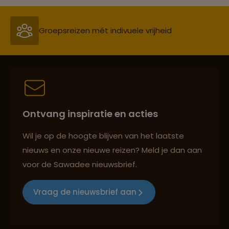
Groepsreizen mét indivuele vrijheid
Persoonlijk en deskundig reisadvies
Ontvang inspiratie en acties
Best beoordeelde reisroutes
Wil je op de hoogte blijven van het laatste
nieuws en onze nieuwe reizen? Meld je dan aan
voor de Sawadee nieuwsbrief.
Reizen met oog voor mens, cultuur en milieu
Vraag de nieuwsbrief aan
Groepsreizen mét indivuele vrijheid