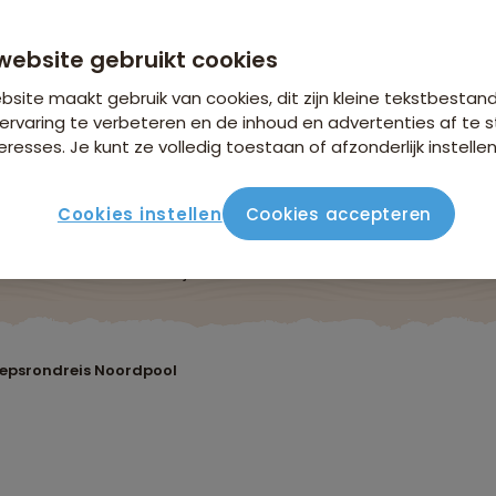
website gebruikt cookies
site maakt gebruik van cookies, dit zijn kleine tekstbestan
ervaring te verbeteren en de inhoud en advertenties af t
eresses. Je kunt ze volledig toestaan of afzonderlijk instellen
Cookies instellen
Cookies accepteren
Reisroute
Verblijf & vervoer
Vluchtinfo
Praktis
epsrondreis Noordpool