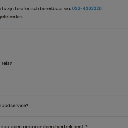
s zijn telefonisch bereikbaar via:
020-4202220
.
lijkheden.
 reis?
noodservice?
 nog geen gegarandeerd vertrek heeft?