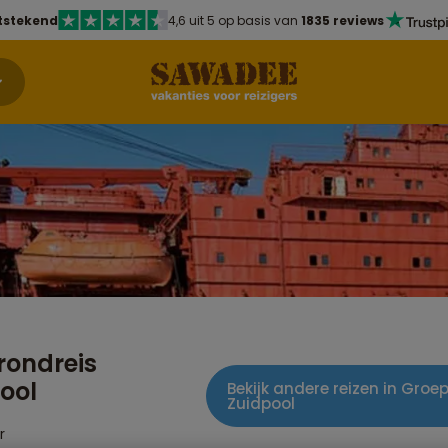
tstekend
4,6 uit 5 op basis van
1835 reviews
rondreis
ool
Bekijk andere reizen in Gro
Zuidpool
r