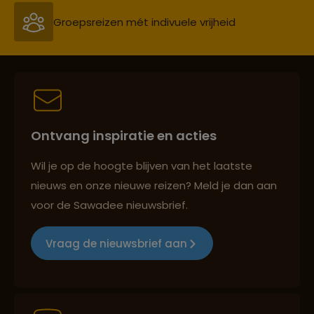
Persoonlijk en deskundig reisadvies
Best beoordeelde reisroutes
Ontvang inspiratie en acties
Wil je op de hoogte blijven van het laatste
nieuws en onze nieuwe reizen? Meld je dan aan
Reizen met oog voor mens, cultuur en milieu
voor de Sawadee nieuwsbrief.
Vraag de nieuwsbrief aan
Groepsreizen mét indivuele vrijheid