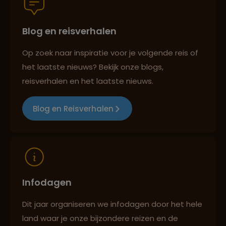
Persoonlijk en deskundig reisadvies
Blog en reisverhalen
Op zoek naar inspiratie voor je volgende reis of
Best beoordeelde reisroutes
het laatste nieuws? Bekijk onze blogs,
reisverhalen en het laatste nieuws.
Blog en Reisverhalen
Reizen met oog voor mens, cultuur en milieu
Infodagen
Dit jaar organiseren we infodagen door het hele
land waar je onze bijzondere reizen en de