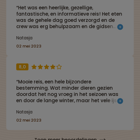
“Het was een heerlijke, gezellige,
fantastische, en informatieve reis! Het eten
was de gehele dag goed verzorgd en de
crew was erg behulpzaam en de gidsen
hebben ons echt meegenomen in het koude
Natasja
Spitsbergen!”
02 mei 2023
8,0
“Mooie reis, een hele bijzondere
bestemming. Wat minder dieren gezien
doordat het nog vroeg in het seizoen was
en door de lange winter, maar het vele ijs
en sneeuw gaven wel prachtige
Natasja
landschappen.”
02 mei 2023
Toon meer beoordelingen