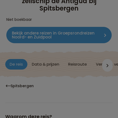
zeilschip de Antigua bij
Spitsbergen
Niet boekbaar
Bekijk andere reizen in Groepsrondreizen
Noord- en Zuidpool
De reis
Data & prijzen
Reisroute
Verblijf & v
Spitsbergen
Waarom deze reis?