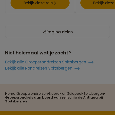
Bekijk deze reis
Bekijk deze
Pagina delen
Niet helemaal wat je zocht?
Bekijk alle Groepsrondreizen Spitsbergen
Bekijk alle Rondreizen Spitsbergen
Reizen met oog voor mens, cultuur en milieu
Home
•
Groepsrondreizen
•
Noord- en Zuidpool
•
Spitsbergen
•
Groepsrondreis aan boord van zeilschip de Antigua bij
Spitsbergen
Groepsreizen mét indivuele vrijheid