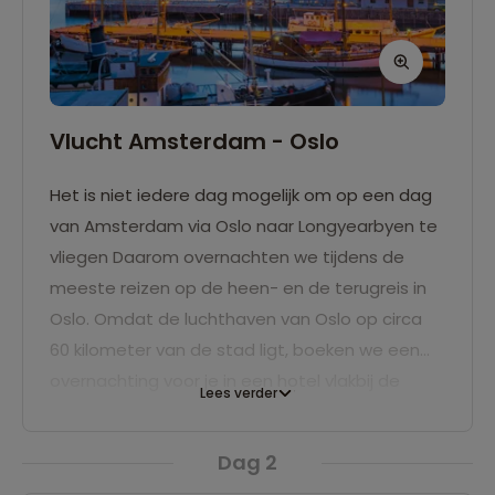
Vlucht Amsterdam - Oslo
Het is niet iedere dag mogelijk om op een dag
van Amsterdam via Oslo naar Longyearbyen te
vliegen Daarom overnachten we tijdens de
meeste reizen op de heen- en de terugreis in
Oslo. Omdat de luchthaven van Oslo op circa
60 kilometer van de stad ligt, boeken we een
overnachting voor je in een hotel vlakbij de
Lees verder
luchthaven. Voor het vluchtschema verwijzen
we naar het kopje "Vluchtgegevens".
Dag 2