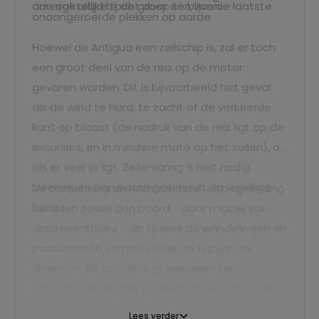
onvergetelijke tocht door één van de laatste
dan ook altijd bij de groep te blijven.
onaangeroerde plekken op aarde.
Hoewel de Antigua een zeilschip is, zal er toch
een groot deel van de reis op de motor
gevaren worden. Dit is bijvoorbeeld het geval
als de wind te hard, te zacht of de verkeerde
kant op blaast (de nadruk van de reis ligt op de
excursies, en in mindere mate op het zeilen), of
als er veel ijs ligt. Zeilervaring is niet nodig.
Meehelpen aan boord geschiedt op vrijwillige
De bemanning en enthousiaste reisbegeleiding
basis.
vertellen zowel aan boord - door middel van
diapresentaties - als tijdens de wandelingen en
boottochten van alles over de natuur, de
dieren en de ontdekking, verovering en
ontberingen die hier geleden zijn. Elk van deze
reizen staat onder leiding van een
Lees verder