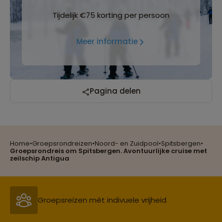
Tijdelijk €75 korting per persoon
Meer informatie
Pagina delen
Reizen met oog voor mens, cultuur en milieu
Home
•
Groepsrondreizen
•
Noord- en Zuidpool
•
Spitsbergen
•
Groepsrondreis om Spitsbergen. Avontuurlijke cruise met
zeilschip Antigua
Groepsreizen mét indivuele vrijheid
Persoonlijk en deskundig reisadvies