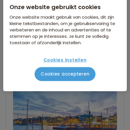
Onze website gebruikt cookies
een reis met de Antigua naar Spitsbergen:
Onze website maakt gebruik van cookies, dit zijn
kleine tekstbestanden, om je gebruikservaring te
Met de Antigua rond Spitsbergen in “Columbus
verbeteren en de inhoud en advertenties af te
Magazine”
stemmen op je interesses. Je kunt ze volledig
toestaan of afzonderlijk instellen.
Cookies instellen
Dag 1
Cookies accepteren