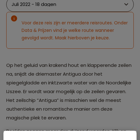
Voor deze reis zijn er meerdere reisroutes. Onder
Data & Prijzen vind je welke route wanneer
gevolgd wordt. Maak hierboven je keuze.
Op het geluid van krakend hout en klapperende zeilen
na, snijdt de driemaster Antigua door het
spiegelgladde en inktzwarte water van de Noordelijke
IJszee. Er wordt waar mogelijk op de zeilen gevaren.
Het zeilschip “Antigua” is misschien wel de meest
authentieke en romantische manier om deze
magische plek te ervaren.
Beelden zeggen meer dan duizend woorden. Klik op
de link hieronder voor een prachtig beeldverslag van