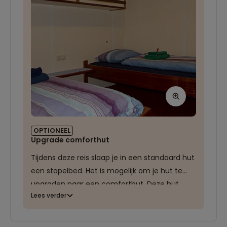
OPTIONEEL
Upgrade comforthut
Tijdens deze reis slaap je in een standaard hut
een stapelbed. Het is mogelijk om je hut te
upgraden naar een comforthut. Deze hut
Lees verder
beschikt over twee losse, gelijkvloerse bedden.