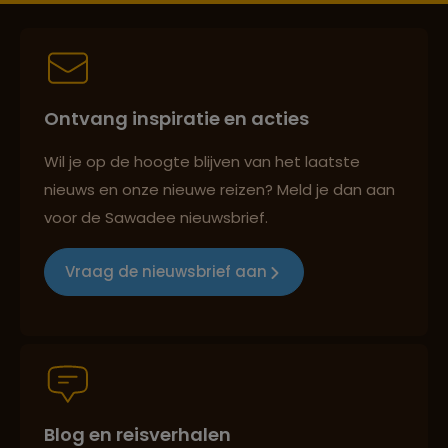
Best beoordeelde reisroutes
Ontvang inspiratie en acties
Wil je op de hoogte blijven van het laatste
nieuws en onze nieuwe reizen? Meld je dan aan
Reizen met oog voor mens, cultuur en milieu
voor de Sawadee nieuwsbrief.
Vraag de nieuwsbrief aan
Groepsreizen mét indivuele vrijheid
Persoonlijk en deskundig reisadvies
Blog en reisverhalen