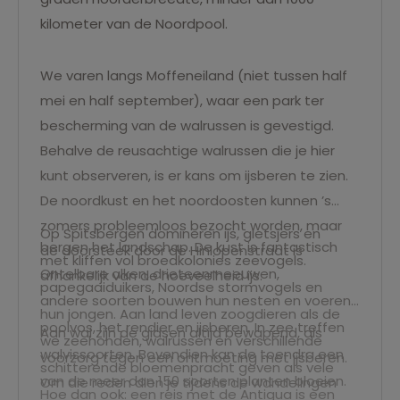
kilometer van de Noordpool.
We varen langs Moffeneiland (niet tussen half
mei en half september), waar een park ter
bescherming van de walrussen is gevestigd.
Behalve de reusachtige walrussen die je hier
kunt observeren, is er kans om ijsberen te zien.
De noordkust en het noordoosten kunnen ’s
zomers probleemloos bezocht worden, maar
Op Spitsbergen domineren ijs, gletsjers en
bergen het landschap. De kust is fantastisch
de doorsteek door de Hinlopenstraat is
met kliffen vol broedkolonies zeevogels.
Ontelbare alken, drieteenmeeuwen,
afhankelijk van de hoeveelheid ijs.
papegaaiduikers, Noordse stormvogels en
andere soorten bouwen hun nesten en voeren
hun jongen. Aan land leven zoogdieren als de
poolvos, het rendier en ijsberen. In zee treffen
Aan wal zijn de gidsen altijd bewapend, als
we zeehonden, walrussen en verschillende
walvissoorten. Bovendien kan de toendra een
voorzorg tegen een ontmoeting met ijsberen.
schitterende bloemenpracht geven als vele
van de meer dan 150 soorten planten bloeien.
Om die reden dien je tijdens de wandelingen
Hoe dan ook: een reis met de Antigua is een