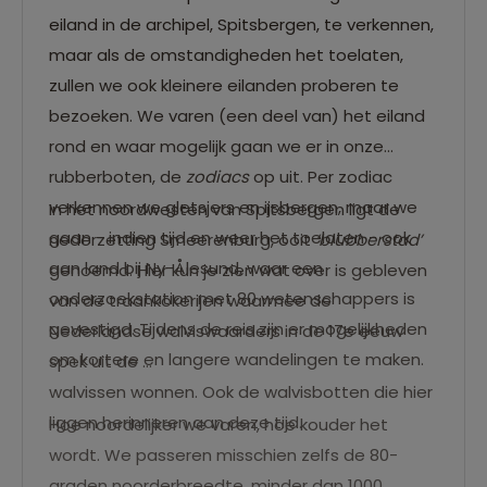
eiland in de archipel, Spitsbergen, te verkennen,
maar als de omstandigheden het toelaten,
zullen we ook kleinere eilanden proberen te
bezoeken. We varen (een deel van) het eiland
rond en waar mogelijk gaan we er in onze
rubberboten, de
zodiacs
op uit. Per zodiac
verkennen we gletsjers en ijsbergen, maar we
In het noordwesten van Spitsbergen ligt de
gaan - indien tijd en weer het toelaten - ook
nederzetting Smeerenburg, ooit
‘blubberstad’
aan land bij Ny-Ålesund, waar een
genoemd. Hier kun je zien wat over is gebleven
onderzoekstation met 80 wetenschappers is
van de traankokerijen waarmee de
gevestigd. Tijdens de reis zijn er mogelijkheden
Nederlandse walviswaarders in de 17e eeuw
om kortere en langere wandelingen te maken.
spek uit de
walvissen wonnen. Ook de walvisbotten die hier
liggen herinneren aan deze tijd.
Hoe noordelijker we varen, hoe kouder het
wordt. We passeren misschien zelfs de 80-
graden noorderbreedte, minder dan 1000