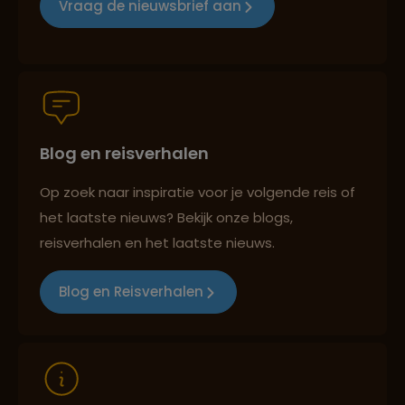
Vraag de nieuwsbrief aan
Groepsreizen mét indivuele vrijheid
Blog en reisverhalen
Persoonlijk en deskundig reisadvies
Op zoek naar inspiratie voor je volgende reis of
het laatste nieuws? Bekijk onze blogs,
Best beoordeelde reisroutes
reisverhalen en het laatste nieuws.
Blog en Reisverhalen
Reizen met oog voor mens, cultuur en milieu