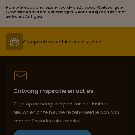
Home
•
Groepsrondreizen
•
Noord- en Zuidpool
•
Spitsbergen
•
Groepsrondreis om Spitsbergen. Avontuurlijke cruise met
Reizen met oog voor mens, cultuur en milieu
zeilschip Antigua
Groepsreizen mét indivuele vrijheid
Persoonlijk en deskundig reisadvies
Ontvang inspiratie en acties
Best beoordeelde reisroutes
Wil je op de hoogte blijven van het laatste
nieuws en onze nieuwe reizen? Meld je dan aan
voor de Sawadee nieuwsbrief.
Reizen met oog voor mens, cultuur en milieu