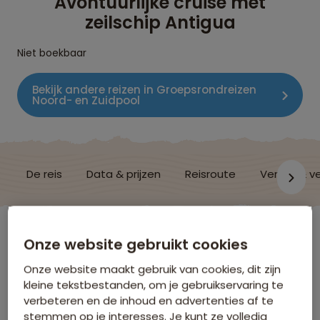
Avontuurlijke cruise met
zeilschip Antigua
Niet boekbaar
Bekijk andere reizen in Groepsrondreizen
Noord- en Zuidpool
De reis
Data & prijzen
Reisroute
Verblijf & v
Spitsbergen
Onze website gebruikt cookies
Onze website maakt gebruik van cookies, dit zijn
Vluchtinformatie
kleine tekstbestanden, om je gebruikservaring te
verbeteren en de inhoud en advertenties af te
stemmen op je interesses. Je kunt ze volledig