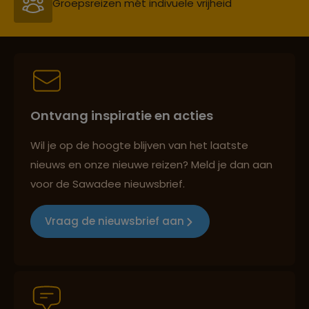
Groepsreizen mét indivuele vrijheid
Persoonlijk en deskundig reisadvies
Ontvang inspiratie en acties
Best beoordeelde reisroutes
Wil je op de hoogte blijven van het laatste
nieuws en onze nieuwe reizen? Meld je dan aan
voor de Sawadee nieuwsbrief.
Reizen met oog voor mens, cultuur en milieu
Vraag de nieuwsbrief aan
Groepsreizen mét indivuele vrijheid