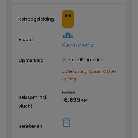
EN
Reisbegeleiding
Vlucht
Vluchtschema
schip = Ultramarine
Opmerking
actiekorting Quark €1200
korting
17.899
Reissom incl.
16.699
p.p.
vlucht
Berekenen