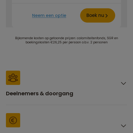
Boek nu
Neem een optie
Bijkomende kosten op getoonde prijzen: calamiteitenfonds, SGR en
boekingskosten €26,25 per persoon o.b.v. 2 personen
Deelnemers & doorgang