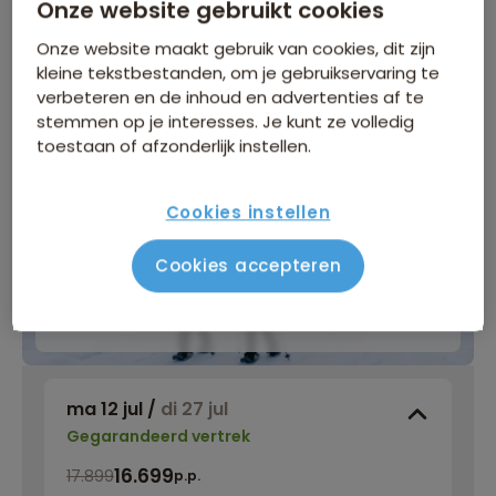
Onze website gebruikt cookies
Klik op de links voor meer informatie over:
Onze website maakt gebruik van cookies, dit zijn
kleine tekstbestanden, om je gebruikservaring te
Inbegrepen in de reissom
verbeteren en de inhoud en advertenties af te
stemmen op je interesses. Je kunt ze volledig
Bijkomende kosten
toestaan of afzonderlijk instellen.
Cookies instellen
WINTERVOORDEEL
Cookies accepteren
Tijdelijk €75 korting per persoon
Meer informatie
ma 12 jul
/
di 27 jul
Gegarandeerd vertrek
16.699
17.899
p.p.