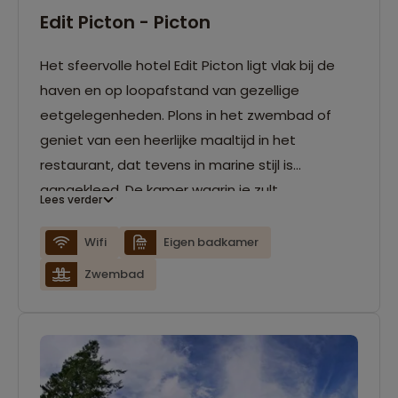
Edit Picton - Picton
Het sfeervolle hotel Edit Picton ligt vlak bij de
haven en op loopafstand van gezellige
eetgelegenheden. Plons in het zwembad of
geniet van een heerlijke maaltijd in het
restaurant, dat tevens in marine stijl is
aangekleed. De kamer waarin je zult
Lees verder
overnachten is ruim opgezet en biedt uitzicht
op het zwembad en de haven. Tevens is er een
Wifi
Eigen badkamer
koelkast en waterkoker met koffie en thee tot
Zwembad
je beschikking. Door het gehele hotel kun je
gebruik maken van de gratis wifi.