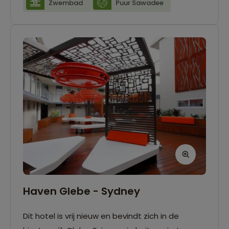
Zwembad
Puur Sawadee
van de Anangu. De kamers zijn voorzien van
airconditioning en een eigen badkamer. In het
Bough House Restaurant proef je authentieke
Australische gerechten, maar wie wil, kan ook
zelf koken op de sfeervolle Outback-barbecue.
Na een dag vol indrukken bij Uluru biedt het
zwembad een heerlijke plek om af te koelen
onder de uitgestrekte sterrenhemel van de
woestijn.
Haven Glebe - Sydney
Dit hotel is vrij nieuw en bevindt zich in de