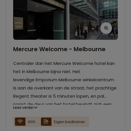
Mercure Welcome - Melbourne
Centraler dan het Mercure Welcome hotel kan
het in Melbourne bijna niet. Het
levendige Emporium Melbourne winkelcentrum
is aan de overkant van de straat, het prachtige
Regent theater is 5 minuten lopen, en pal
naast de deur van het hotel bevindt zich een
Lees verder
tramhalte waardoor heel Melbourne tot je
beschikking is. De kamer waarin je zult slapen
Wifi
Eigen badkamer
is van alle gemakken voorzien en beschikt over