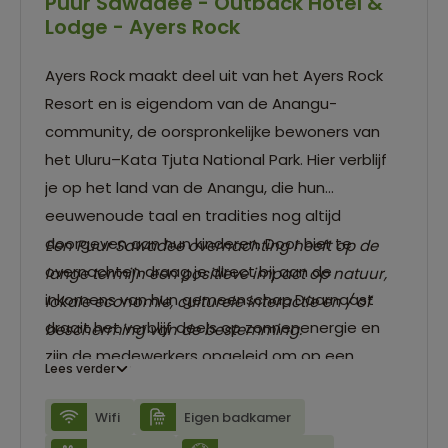
Puur Sawadee - Outback Hotel &
Lodge - Ayers Rock
Ayers Rock maakt deel uit van het Ayers Rock
Resort en is eigendom van de Anangu-
community, de oorspronkelijke bewoners van
het Uluru–Kata Tjuta National Park. Hier verblijf
je op het land van de Anangu, die hun
eeuwenoude taal en tradities nog altijd
doorgeven aan hun kinderen. Door hier te
Een Puur Sawadee overnachting heeft op de
overnachten draag je direct bij aan de
lange termijn een positieve impact op natuur,
inkomens van hun gemeenschap.Daarnaast
lokale economie, culturele interactie en / of
draait het verblijf deels op zonnenenergie en
bescherming van de bestemming.
zijn de medewerkers opgeleid om op een
Lees verder
verantwoorde manier met toerisme om te
gaan. Hierdoor kunnen zij toeristen informeren
Wifi
Eigen badkamer
over de lokale natuur, het wildlife en de cultuur