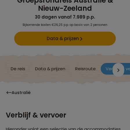
Groepsrondreis Australië &
Nieuw-Zeeland
30 dagen vanaf 7.989 p.p.
Bijkomende kosten €26,25 p.p. op basis van 2 personen
Data & prijzen
De reis
Data & prijzen
Reisroute
Verblijf & v
Australië
Verblijf & vervoer
Hieronder volgt een selectie van de accommodaties