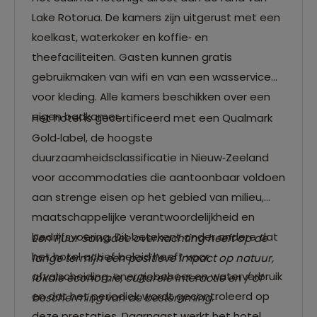
Lake Rotorua. De kamers zijn uitgerust met een
koelkast, waterkoker en koffie‑ en
theefaciliteiten. Gasten kunnen gratis
gebruikmaken van wifi en van een wasservice
voor kleding. Alle kamers beschikken over een
eigen badkamer.
Het hotel is gecertificeerd met een Qualmark
Gold‑label, de hoogste
duurzaamheidsclassificatie in Nieuw‑Zeeland
voor accommodaties die aantoonbaar voldoen
aan strenge eisen op het gebied van milieu,
maatschappelijke verantwoordelijkheid en
bedrijfsvoering. Dit betekent onder andere dat
Een Puur Sawadee overnachting heeft op de
het hotel actief beleid heeft voor
lange termijn een positieve impact op natuur,
afvalscheiding, energiebeheer en waterverbruik
lokale economie, culturele interactie en / of
en dat het periodiek wordt gecontroleerd op
bescherming van de bestemming
.
deze prestaties. Daarnaast werkt het hotel