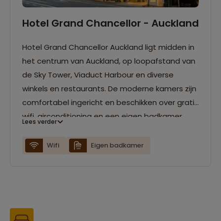
Hotel Grand Chancellor - Auckland
Hotel Grand Chancellor Auckland ligt midden in
het centrum van Auckland, op
loopafstand
van
de
Sky
Tower,
Viaduct
Harbour
en
diverse
winkels
en
restaurants.
De
moderne
kamers
zijn
comfortabel
ingericht
en
beschikken
over
gratis
wifi,
airconditioning
en
een eigen badkamer
.
Lees verder
Ook beschikt het hotel over een restaurant, bar
en fitnessruimte.
Wifi
Eigen badkamer