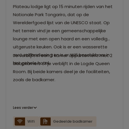
Plateau lodge ligt op 15 minuten rijden van het
Nationale Park Tongariro, dat op de
Werelderfgoed lijst van de UNESCO staat. Op
het terrein vind je een gemeenschappelijke
lounge met een open haard en een volledig
uitgeruste keuken. Ook is er een wasserette
met zelfbediening en is er Wifi beschikbaar in
Je verblijft in een 3 kamer appartement met 2
het gehele hotel.
slaapkamers of je verblijft in de Logde Queen
Room. Bij beide kamers deel je de faciliteiten,
zoals de badkamer.
Lees verder
Wifi
Gedeelde badkamer