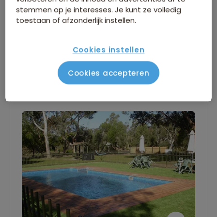
ideale ligging. De kamers zijn stijlvol en
stemmen op je interesses. Je kunt ze volledig
toestaan of afzonderlijk instellen.
beschikken over een eigen badkamer en
airconditioning.
Cookies instellen
Lees verder
Cookies accepteren
Wifi
Eigen badkamer