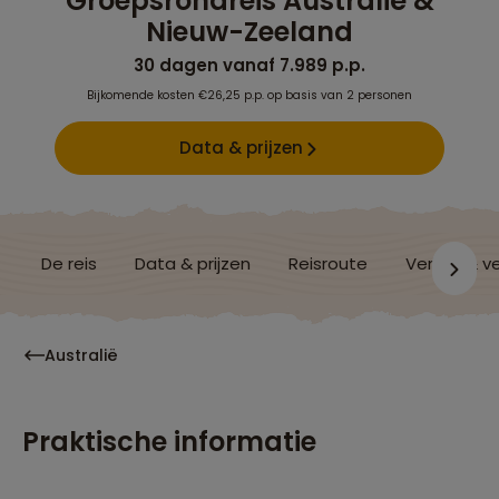
Groepsrondreis Australië &
Nieuw-Zeeland
30 dagen vanaf 7.989 p.p.
Bijkomende kosten €26,25 p.p. op basis van 2 personen
Data & prijzen
De reis
Data & prijzen
Reisroute
Verblijf & v
Australië
Praktische informatie