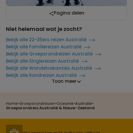
Pagina delen
Niet helemaal wat je zocht?
Bekijk alle 22-35ers reizen Australië
Bekijk alle Familiereizen Australië
Bekijk alle Groepsrondreizen Australië
Bekijk alle Singlereizen Australië
Bekijk alle Wandelvakanties Australië
Bekijk alle Rondreizen Australië
Toon meer
Home
•
Groepsrondreizen
•
Oceanië
•
Australië
•
Reizen met oog voor mens, cultuur en milieu
Groepsrondreis Australië & Nieuw-Zeeland
Groepsreizen mét indivuele vrijheid