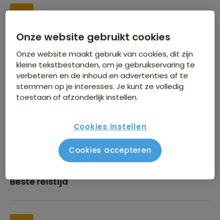
Onze website gebruikt cookies
Inbegrepen in de reissom
Onze website maakt gebruik van cookies, dit zijn
kleine tekstbestanden, om je gebruikservaring te
verbeteren en de inhoud en advertenties af te
stemmen op je interesses. Je kunt ze volledig
toestaan of afzonderlijk instellen.
Financiën
Cookies instellen
Cookies accepteren
Beste reistijd