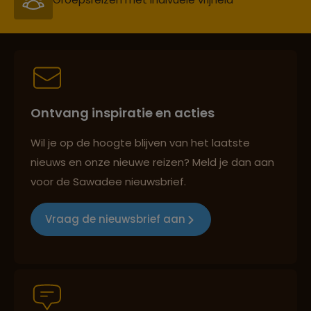
Persoonlijk en deskundig reisadvies
Ontvang inspiratie en acties
Best beoordeelde reisroutes
Wil je op de hoogte blijven van het laatste
nieuws en onze nieuwe reizen? Meld je dan aan
voor de Sawadee nieuwsbrief.
Reizen met oog voor mens, cultuur en milieu
Vraag de nieuwsbrief aan
Groepsreizen mét indivuele vrijheid