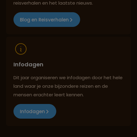
Best beoordeelde reisroutes
reisverhalen en het laatste nieuws.
Blog en Reisverhalen
Reizen met oog voor mens, cultuur en milieu
Infodagen
Dit jaar organiseren we infodagen door het hele
land waar je onze bijzondere reizen en de
mensen erachter leert kennen.
Infodagen