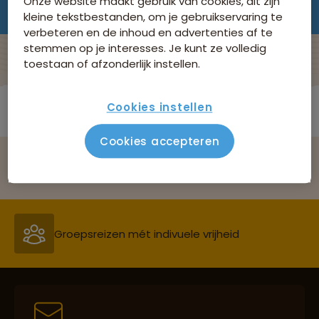
Meld je aan
Onze website maakt gebruik van cookies, dit zijn
kleine tekstbestanden, om je gebruikservaring te
verbeteren en de inhoud en advertenties af te
stemmen op je interesses. Je kunt ze volledig
toestaan of afzonderlijk instellen.
Cookies instellen
Infodagen
Cookies accepteren
Home
•
Infodagen
•
Reizen met oog voor mens, cultuur en milieu
Informatiedag Poolreizen, 10 oktober 2026, Amsterdam
Groepsreizen mét indivuele vrijheid
Persoonlijk en deskundig reisadvies