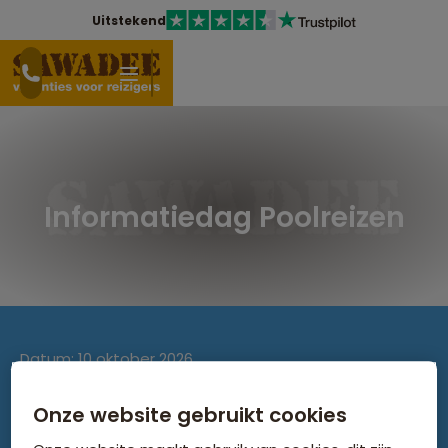
Uitstekend
Informatiedag Poolreizen
Datum
10 oktober 2026
Locatie
Kantoor Sawadee , Amsterdam
Onze website gebruikt cookies