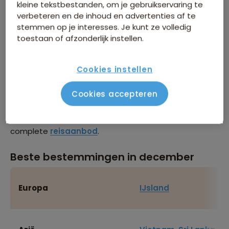
kleine tekstbestanden, om je gebruikservaring te
hier van prachtige landschappen, watervallen en
verbeteren en de inhoud en advertenties af te
geisers!
stemmen op je interesses. Je kunt ze volledig
toestaan of afzonderlijk instellen.
Landen met beste reistijd
december
Cookies instellen
De landen gemarkeerd op de kaart zijn in juni goed te
Cookies accepteren
bereizen. Staat jouw favoriete reisbestemming er niet
tussen? Klik dan op een andere maand of bekijk ons
complete
reisaanbod
.
Beste bestemmingen in december
Europa
IJsland