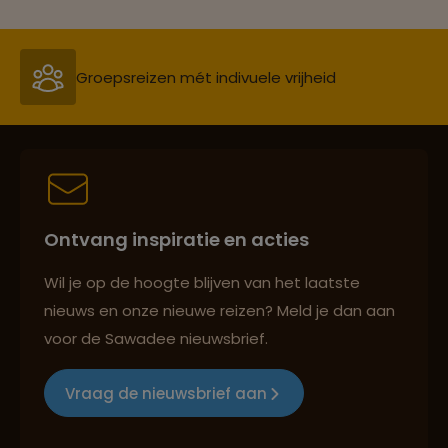
Groepsreizen mét indivuele vrijheid
Persoonlijk en deskundig reisadvies
Ontvang inspiratie en acties
Best beoordeelde reisroutes
Wil je op de hoogte blijven van het laatste
nieuws en onze nieuwe reizen? Meld je dan aan
voor de Sawadee nieuwsbrief.
Reizen met oog voor mens, cultuur en milieu
Vraag de nieuwsbrief aan