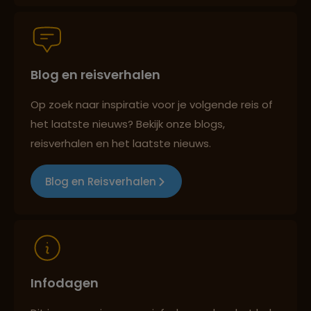
Groepsreizen mét indivuele vrijheid
Blog en reisverhalen
Persoonlijk en deskundig reisadvies
Op zoek naar inspiratie voor je volgende reis of
het laatste nieuws? Bekijk onze blogs,
Best beoordeelde reisroutes
reisverhalen en het laatste nieuws.
Blog en Reisverhalen
Reizen met oog voor mens, cultuur en milieu
Infodagen