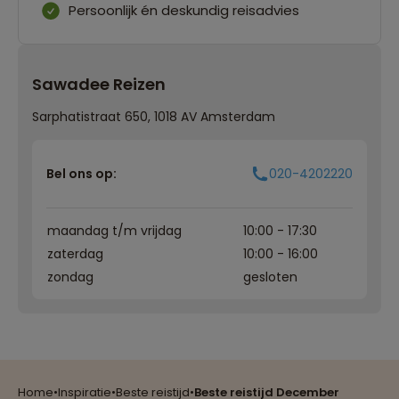
Persoonlijk én deskundig reisadvies
Sawadee Reizen
Sarphatistraat 650, 1018 AV Amsterdam
Bel ons op:
020-4202220
maandag t/m vrijdag
10:00 - 17:30
zaterdag
10:00 - 16:00
zondag
gesloten
Reizen met oog voor mens, cultuur en milieu
Home
•
Inspiratie
•
Beste reistijd
•
Beste reistijd December