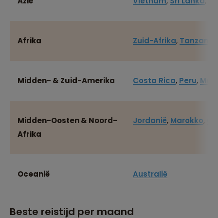
Azië
Vietnam
,
Sri Lanka
,
J
Afrika
Zuid-Afrika
,
Tanzania
Midden- & Zuid-Amerika
Costa Rica
,
Peru
,
Mexi
Midden-Oosten & Noord-
Jordanië
,
Marokko
,
O
Afrika
Oceanië
Australië
Beste reistijd per maand