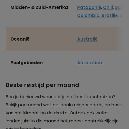
Midden- & Zuid-Amerika
Patagonië
,
Chili
,
Surin
Colombia
,
Brazilië
,
Arg
Oceanië
Australië
Poolgebieden
Antarctica
Beste reistijd per maand
Ben je benieuwd wanneer je het beste kunt reizen?
Bekijk per maand wat de ideale reisperiode is, op basis
van het klimaat en de drukte. Ontdek ook welke
landen juist in die maand het meest aantrekkelijk zijn
om te bezoeken.