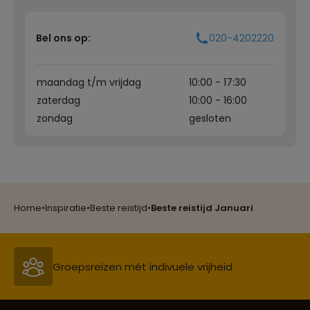
Bel ons op:
020-4202220
maandag t/m vrijdag
10:00 - 17:30
zaterdag
10:00 - 16:00
zondag
gesloten
Reizen met oog voor mens, cultuur en milieu
Home
•
Inspiratie
•
Beste reistijd
•
Beste reistijd Januari
Groepsreizen mét indivuele vrijheid