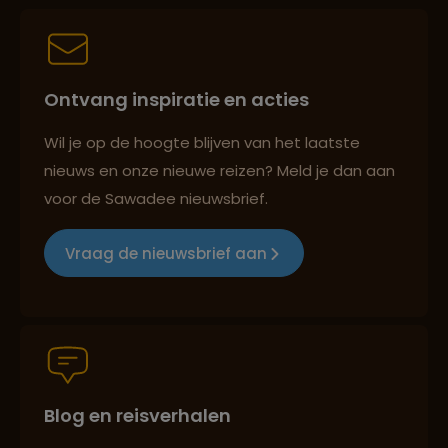
Persoonlijk en deskundig reisadvies
Ontvang inspiratie en acties
Best beoordeelde reisroutes
Wil je op de hoogte blijven van het laatste
nieuws en onze nieuwe reizen? Meld je dan aan
voor de Sawadee nieuwsbrief.
Reizen met oog voor mens, cultuur en milieu
Vraag de nieuwsbrief aan
Groepsreizen mét indivuele vrijheid
Blog en reisverhalen
Persoonlijk en deskundig reisadvies