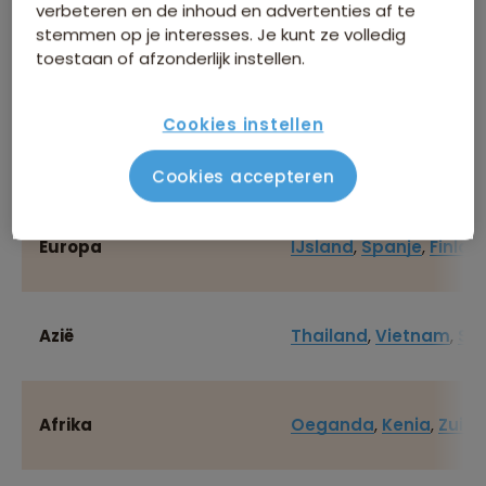
verbeteren en de inhoud en advertenties af te
stemmen op je interesses. Je kunt ze volledig
De landen hieronder zijn in januari goed te bereizen.
toestaan of afzonderlijk instellen.
Staat jouw favoriete reisbestemming er niet tussen?
Klik dan op een andere maand of bekijk ons complete
Cookies instellen
reisaanbod
.
Cookies accepteren
Beste bestemmingen in januari
Europa
IJsland
,
Spanje
,
Finlan
Azië
Thailand
,
Vietnam
,
Sri
Afrika
Oeganda
,
Kenia
,
Zuid-