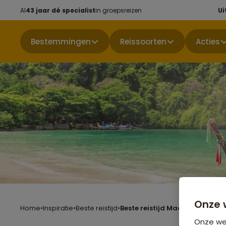
Al
43 jaar dé specialist
in groepsreizen
Ui
Bestemmingen
Reissoorten
Acties
Onze 
Home
•
Inspiratie
•
Beste reistijd
•
Beste reistijd Maart
Onze web