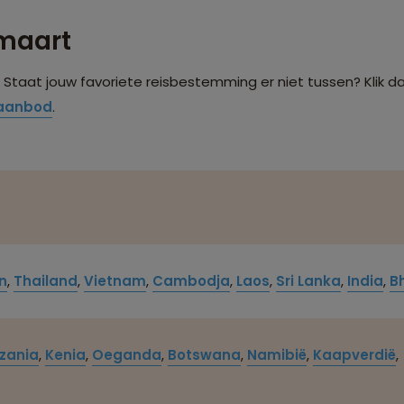
 maart
. Staat jouw favoriete reisbestemming er niet tussen? Klik d
saanbod
.
n
,
Thailand
,
Vietnam
,
Cambodja
,
Laos
,
Sri Lanka
,
India
,
B
zania
,
Kenia
,
Oeganda
,
Botswana
,
Namibië
,
Kaapverdië
,