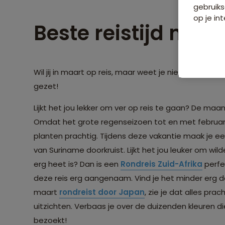
gebruiks
op je int
Beste reistijd maar
Wil jij in maart op reis, maar weet je niet waarh
gezet!
Lijkt het jou lekker om ver op reis te gaan? De ma
Omdat het grote regenseizoen tot en met februari 
planten prachtig. Tijdens deze vakantie maak je e
van Suriname doorkruist. Lijkt het jou leuker om wi
erg heet is? Dan is een
Rondreis Zuid-Afrika
perfe
deze reis erg aangenaam. Vind je het minder erg dat
maart
rondreist door Japan
, zie je dat alles pr
uitzichten. Verbaas je over de duizenden kleuren die
bezoekt!