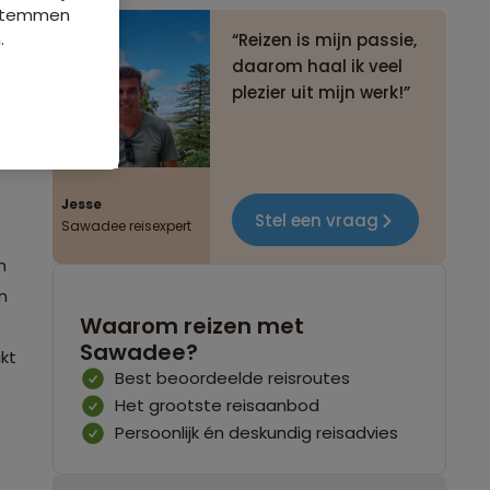
e stemmen
.
Reizen is mijn passie,
daarom haal ik veel
plezier uit mijn werk!
Jesse
Stel een vraag
Sawadee reisexpert
n
n
Waarom reizen met
Sawadee?
kt
Best beoordeelde reisroutes
Het grootste reisaanbod
Persoonlijk én deskundig reisadvies