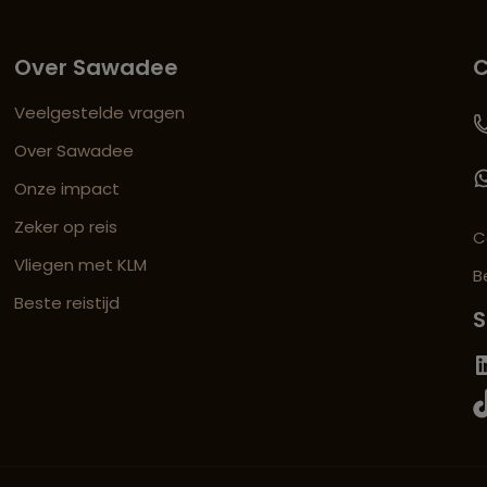
Over Sawadee
C
Veelgestelde vragen
Over Sawadee
Onze impact
Zeker op reis
C
Vliegen met KLM
B
Beste reistijd
S