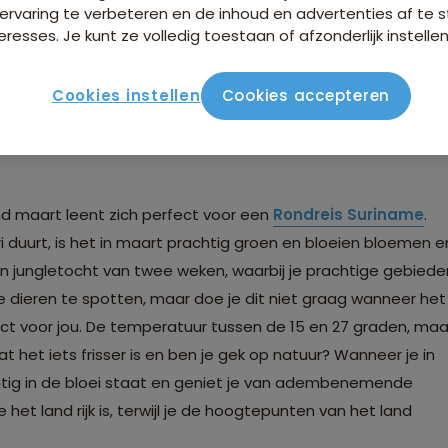
ervaring te verbeteren en de inhoud en advertenties af t
eresses. Je kunt ze volledig toestaan of afzonderlijk instellen
t
Cookies instellen
Cookies accepteren
een? We hebben de best te bereizen bestemmingen op een rij
and maart leent zich perfect voor een
Rondreis Suriname
.
duurt, is het in maart prachtig groen en bloeien bloemen e
en jungletocht van twee weken, waarbij je prachtige gebiede
lde dieren te spotten, maar doe je dit niet graag wanneer het
ct voor jou. De temperatuur tussen de 15 en 27 graden, maa
 het iets frisser is en ben je gek op natuur? Wanneer je in
achtig in de bloei staat en geniet je van adembenemende
 het land rijk is, terwijl je de hoogtepunten van het land