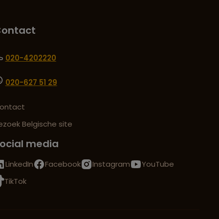
ontact
020-4202220
020-627 51 29
ontact
ezoek Belgische site
ocial media
LinkedIn
Facebook
Instagram
YouTube
TikTok