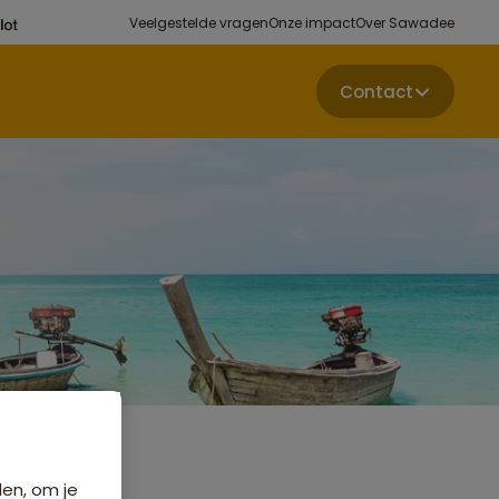
Veelgestelde vragen
Onze impact
Over Sawadee
Contact
den, om je