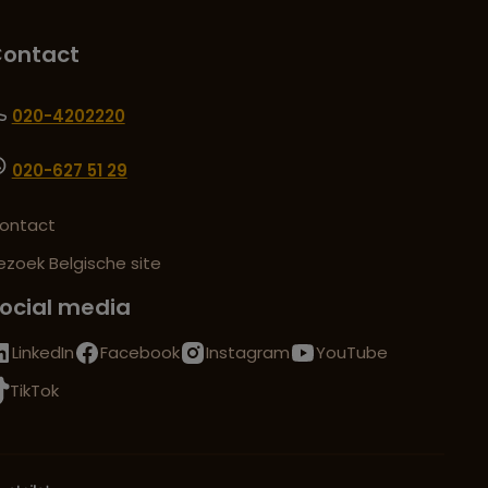
ontact
020-4202220
020-627 51 29
ontact
ezoek Belgische site
ocial media
LinkedIn
Facebook
Instagram
YouTube
TikTok