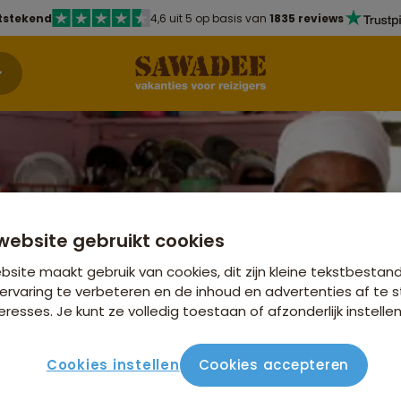
tstekend
4,6 uit 5 op basis van
1835 reviews
website gebruikt cookies
site maakt gebruik van cookies, dit zijn kleine tekstbestan
ervaring te verbeteren en de inhoud en advertenties af t
eresses. Je kunt ze volledig toestaan of afzonderlijk instellen
is Dominicaanse
iek
Bekijk andere reizen 
Zuid-Amerika
Cookies instellen
Cookies accepteren
r