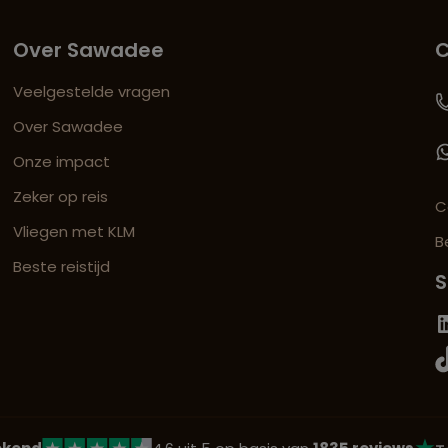
Over Sawadee
C
Veelgestelde vragen
Over Sawadee
Onze impact
Zeker op reis
C
Vliegen met KLM
B
Beste reistijd
S