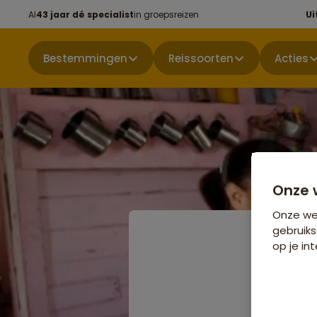
Al
43 jaar dé specialist
in groepsreizen
Ui
Bestemmingen
Reissoorten
Acties
Onze 
Onze web
gebruiks
op je int
Rondre
Republ
Niet boekbaa