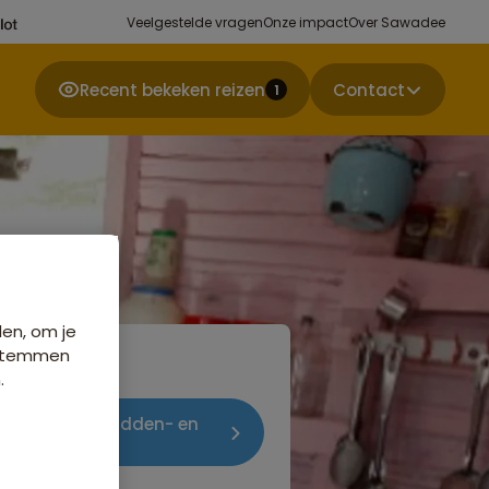
Veelgestelde vragen
Onze impact
Over Sawadee
Recent bekeken reizen
Contact
1
den, om je
e stemmen
.
in Rondreizen Midden- en