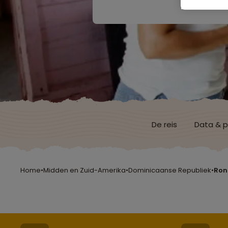
De reis
Data & p
Home
•
Midden en Zuid-Amerika
•
Dominicaanse Republiek
•
Ron