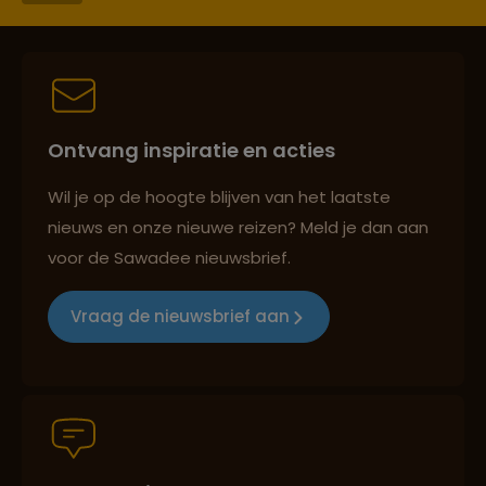
Persoonlijk en deskundig reisadvies
Ontvang inspiratie en acties
Best beoordeelde reisroutes
Wil je op de hoogte blijven van het laatste
nieuws en onze nieuwe reizen? Meld je dan aan
voor de Sawadee nieuwsbrief.
Reizen met oog voor mens, cultuur en milieu
Vraag de nieuwsbrief aan
Groepsreizen mét indivuele vrijheid