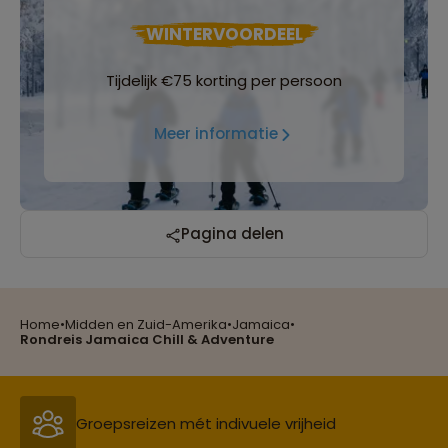
WINTERVOORDEEL
Tijdelijk €75 korting per persoon
Meer informatie
Pagina delen
Home
•
Midden en Zuid-Amerika
•
Jamaica
•
Reizen met oog voor mens, cultuur en milieu
Rondreis Jamaica Chill & Adventure
Groepsreizen mét indivuele vrijheid