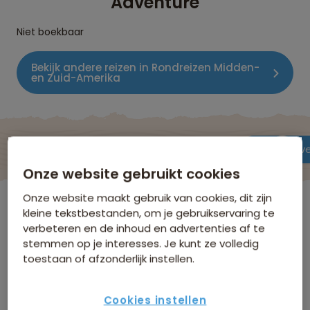
Adventure
Niet boekbaar
Bekijk andere reizen in Rondreizen Midden-
en Zuid-Amerika
De reis
Data & prijzen
Reisroute
Verblijf & v
Onze website gebruikt cookies
Onze website maakt gebruik van cookies, dit zijn
Jamaica
kleine tekstbestanden, om je gebruikservaring te
verbeteren en de inhoud en advertenties af te
stemmen op je interesses. Je kunt ze volledig
Verblijf & vervoer
toestaan of afzonderlijk instellen.
Hieronder volgt een selectie van de accommodaties
Cookies instellen