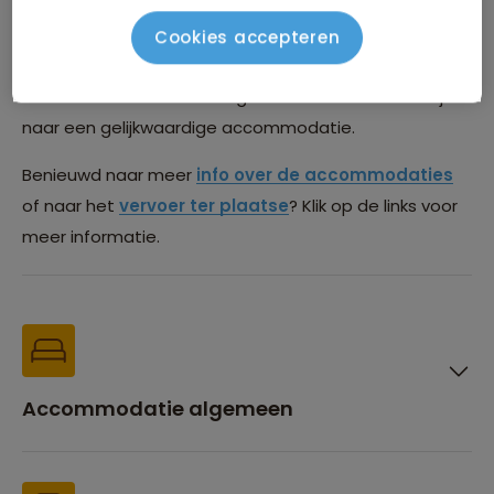
die we gebruiken tijdens deze reis. De meest actuele
lijst is na boeking te vinden in de Sawadee Reisapp.
Cookies accepteren
Deze lijst is onder voorbehoud van wijzigingen. Het kan
voorkomen dat we vanwege beschikbaarheid uitwijken
naar een gelijkwaardige accommodatie.
Benieuwd naar meer
info over de accommodaties
of naar het
vervoer ter plaatse
? Klik op de links voor
meer informatie.
Accommodatie algemeen