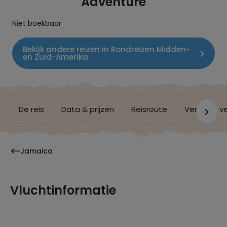
Adventure
Niet boekbaar
Bekijk andere reizen in Rondreizen Midden-
en Zuid-Amerika
De reis
Data & prijzen
Reisroute
Verblijf & v
Jamaica
Vluchtinformatie