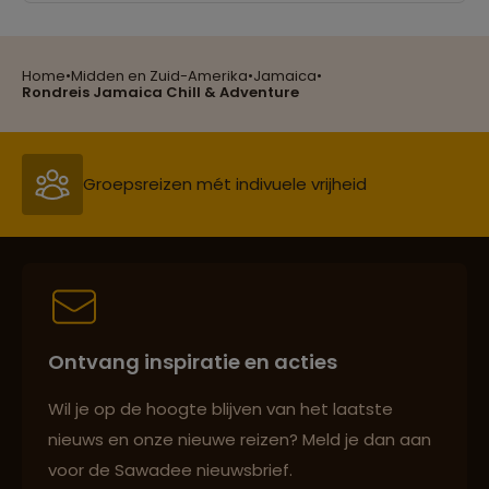
Home
•
Midden en Zuid-Amerika
•
Jamaica
•
Reizen met oog voor mens, cultuur en milieu
Rondreis Jamaica Chill & Adventure
Groepsreizen mét indivuele vrijheid
Persoonlijk en deskundig reisadvies
Ontvang inspiratie en acties
Best beoordeelde reisroutes
Wil je op de hoogte blijven van het laatste
nieuws en onze nieuwe reizen? Meld je dan aan
voor de Sawadee nieuwsbrief.