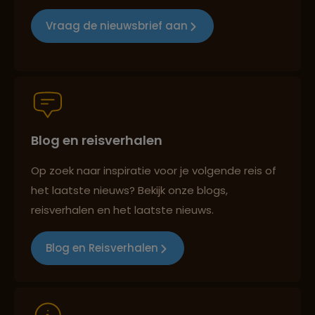
Reizen met oog voor mens, cultuur en milieu
Vraag de nieuwsbrief aan
Groepsreizen mét indivuele vrijheid
Blog en reisverhalen
Persoonlijk en deskundig reisadvies
Op zoek naar inspiratie voor je volgende reis of
het laatste nieuws? Bekijk onze blogs,
Best beoordeelde reisroutes
reisverhalen en het laatste nieuws.
Blog en Reisverhalen
Reizen met oog voor mens, cultuur en milieu