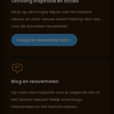
Ontvang inspiratie en acties
Reizen met oog voor mens, cultuur en milieu
Lees meer over Ölüdeniz
Wil je op de hoogte blijven van het laatste
nieuws en onze nieuwe reizen? Meld je dan aan
voor de Sawadee nieuwsbrief.
Lees meer over Olympos Antalya
Groepsreizen mét indivuele vrijheid
Vraag de nieuwsbrief aan
Lees meer over Saklikent
Persoonlijk en deskundig reisadvies
Lees meer over Sultan
Ahmetmoskee
Blog en reisverhalen
Best beoordeelde reisroutes
Lees meer over Termessos
Op zoek naar inspiratie voor je volgende reis of
het laatste nieuws? Bekijk onze blogs,
reisverhalen en het laatste nieuws.
Reizen met oog voor mens, cultuur en milieu
Lees meer over Uchisar Castle