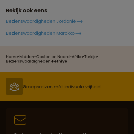
Lees meer over Iztuzu Beach
Bekijk ook eens
Bezienswaardigheden Jordanië
Lees meer over Kaleici
Reizen met oog voor mens, cultuur en milieu
Bezienswaardigheden Marokko
Lees meer over Kas
Home
•
Midden-Oosten en Noord-Afrika
•
Turkije
•
Groepsreizen mét indivuele vrijheid
Bezienswaardigheden
•
Fethiye
Lees meer over Kaunos
Persoonlijk en deskundig reisadvies
Lees meer over Kaymakli
Best beoordeelde reisroutes
Lees meer over Köprülü Canyon