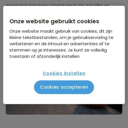
omgeving getuigen voortdurend van een rijke en
gelaagde geschiedenis, waarmee Fethiye zich
Onze website gebruikt cookies
vandaag de dag opwerpt als een historische schat
aan de Lycische kust.
Onze website maakt gebruik van cookies, dit zijn
kleine tekstbestanden, om je gebruikservaring te
verbeteren en de inhoud en advertenties af te
stemmen op je interesses. Je kunt ze volledig
toestaan of afzonderlijk instellen.
Cookies instellen
Cookies accepteren