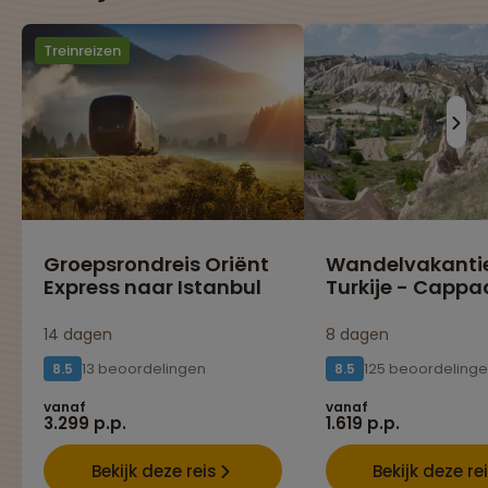
Treinreizen
Groepsrondreis Oriënt
Wandelvakanti
Express naar Istanbul
Turkije - Cappa
14 dagen
8 dagen
13 beoordelingen
125 beoordeling
8.5
8.5
vanaf
vanaf
3.299 p.p.
1.619 p.p.
Bekijk deze reis
Bekijk deze re