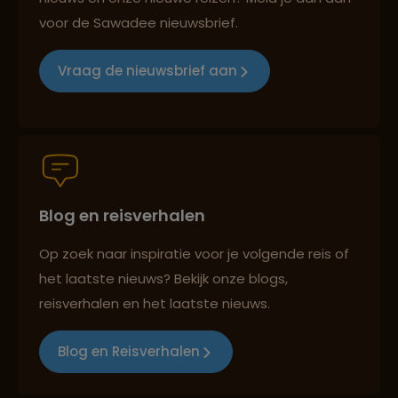
voor de Sawadee nieuwsbrief.
Lees meer over Olympos Antalya
Vraag de nieuwsbrief aan
Groepsreizen mét indivuele vrijheid
Lees meer over Saklikent
Persoonlijk en deskundig reisadvies
Lees meer over Sultan
Ahmetmoskee
Blog en reisverhalen
Lees meer over Termessos
Op zoek naar inspiratie voor je volgende reis of
Best beoordeelde reisroutes
het laatste nieuws? Bekijk onze blogs,
reisverhalen en het laatste nieuws.
Lees meer over Uchisar Castle
Reizen met oog voor mens, cultuur en milieu
Blog en Reisverhalen