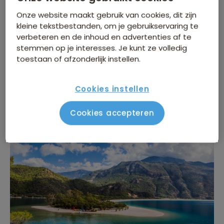
onverminderd erkend werden. In latere eeuwen, tijdens
Onze website maakt gebruik van cookies, dit zijn
de Ottomaanse periode, bleef het gebied belangrijk
kleine tekstbestanden, om je gebruikservaring te
verbeteren en de inhoud en advertenties af te
als handelsroute, hoewel het nooit een
stemmen op je interesses. Je kunt ze volledig
grootstedelijke status heeft bereikt. Vandaag de dag
toestaan of afzonderlijk instellen.
is Ölüdeniz een geliefde toeristische bestemming,
beroemd om zijn paradijselijke strand en blauwe
Cookies instellen
lagune, maar de echo's van het verleden blijven
voelbaar in het culturele landschap.
Cookies accepteren