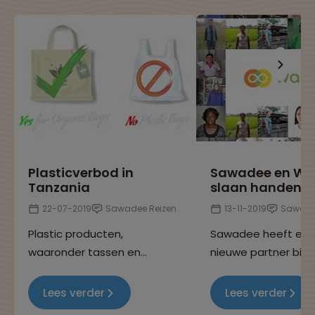
Plasticverbod in
Sawadee en Wak
Tanzania
slaan handen i
22-07-2019
Sawadee Reizen
13-11-2019
Sawade
Plastic producten,
Sawadee heeft er 
waaronder tassen en
nieuwe partner bij, W
flessen, veroorzaken
een Nederlandse st
wereldwijd grote
die via haar crowdf
Lees verder
Lees verder
milieuproblemen. De regering
platform kleine leni