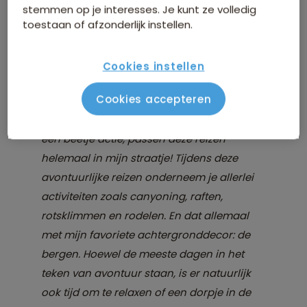
lang ultiem genieten van het heerlijke buitenleven!
stemmen op je interesses. Je kunt ze volledig
toestaan of afzonderlijk instellen.
Product Manager Sophia vertelt je graag wat deze
nieuwe familieavonturen zo'n enorme aanrader
Cookies instellen
maakt:
Cookies accepteren
"Omdat ik graag op reis ga met mijn man
en twee dochters en we niet vies zijn van
een beetje actie, passen deze reizen
helemaal in mijn straatje! Tijdens deze
avontuurlijke reizen onderneem je allerlei
activiteiten zoals canyoning, raften,
rotsklimmen en rodelen. En dat allemaal
met mijn favoriete achtergronddecor: de
bergen. Hoewel de meeste dagen in het
teken van avontuur staan, is er natuurlijk
ook tijd om te relaxen of een dorpje in de