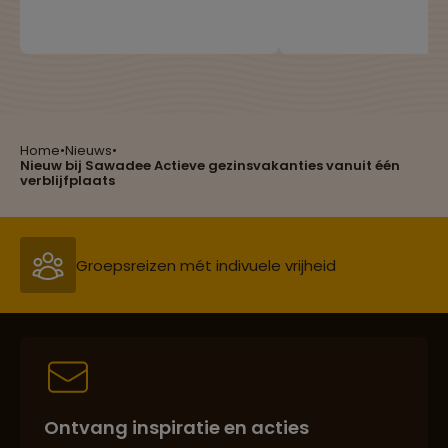
van Tanzania heeft daarom
verstrekt aan onde
besloten om het gebruik van
in ontwikkelingsland
plastic tasjes (ongeacht hun
dikte en grootte) per 1 juni
2019 te verbieden.
Home
•
Nieuws
•
Nieuw bij Sawadee Actieve gezinsvakanties vanuit één
Reizen met oog voor mens, cultuur en milieu
verblijfplaats
Groepsreizen mét indivuele vrijheid
Persoonlijk en deskundig reisadvies
Ontvang inspiratie en acties