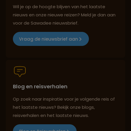
Best beoordeelde reisroutes
Wil je op de hoogte blijven van het laatste
nieuws en onze nieuwe reizen? Meld je dan aan
voor de Sawadee nieuwsbrief.
Reizen met oog voor mens, cultuur en milieu
Vraag de nieuwsbrief aan
Groepsreizen mét indivuele vrijheid
Blog en reisverhalen
Persoonlijk en deskundig reisadvies
Op zoek naar inspiratie voor je volgende reis of
het laatste nieuws? Bekijk onze blogs,
Best beoordeelde reisroutes
reisverhalen en het laatste nieuws.