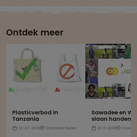
Ontdek meer
Plasticverbod in
Sawadee en Wak
Tanzania
slaan handen i
22-07-2019
Sawadee Reizen
13-11-2019
Sawade