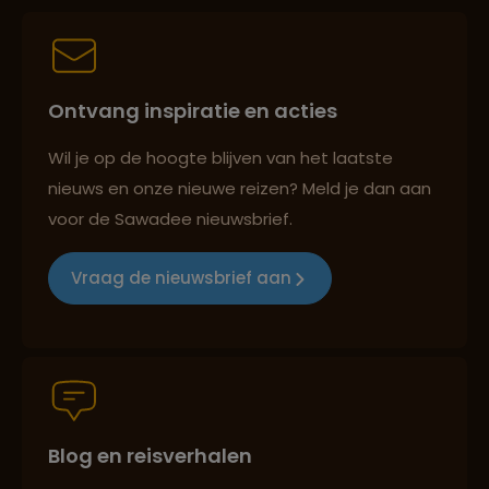
Persoonlijk en deskundig reisadvies
Ontvang inspiratie en acties
Best beoordeelde reisroutes
Wil je op de hoogte blijven van het laatste
nieuws en onze nieuwe reizen? Meld je dan aan
voor de Sawadee nieuwsbrief.
Reizen met oog voor mens, cultuur en milieu
Vraag de nieuwsbrief aan
Groepsreizen mét indivuele vrijheid
Blog en reisverhalen
Persoonlijk en deskundig reisadvies