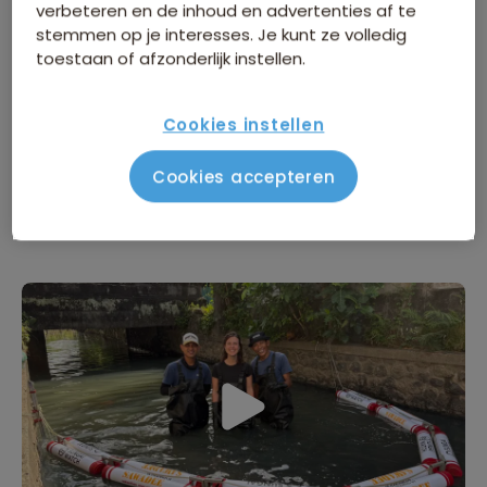
verbeteren en de inhoud en advertenties af te
onvergetelijke ervaringen opleveren, maar ook
stemmen op je interesses. Je kunt ze volledig
blijvende positieve impact op de bestemmingen die
toestaan of afzonderlijk instellen.
we bezoeken.
Cookies instellen
Eind vorig jaar bracht onze collega Céline een bezoek
aan de Sawadee afvalbarrière én het Sungai Watch
Cookies accepteren
Community Center. In onderstaande video neemt ze
je mee!