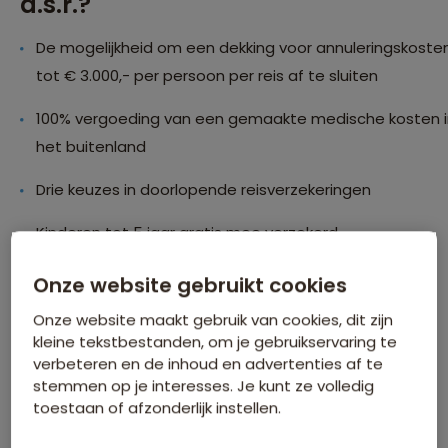
a.s.r.?
De mogelijkheid om een dekking voor annuleringskoste
tot € 3.000,- per persoon per reis af te sluiten
100% vergoeding van een gemaakte medische kosten i
het buitenland
Drie keuzes in doorlopende reisverzekeringen
Kinderen tot 5 jaar gratis mee verzekerd
Vergoeding terugreiskosten bij ernstige ziekte of
Onze website gebruikt cookies
overlijden t/m 3e graad familie
Onze website maakt gebruik van cookies, dit zijn
kleine tekstbestanden, om je gebruikservaring te
Twee jaar nieuwwaarde bagage bij de keuze voor de
verbeteren en de inhoud en advertenties af te
Optimaal verzekering en geen eigen risico
stemmen op je interesses. Je kunt ze volledig
toestaan of afzonderlijk instellen.
Sportuitrusting extra te verzekeren