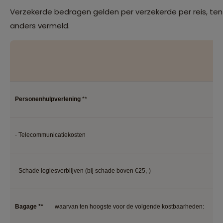
Verzekerde bedragen gelden per verzekerde per reis, tenz
anders vermeld.
B
Personenhulpverlening
**
kos
- Telecommunicatiekosten
€ 5
- Schade logiesverblijven (bij schade boven €25,-)
€ 1
Bagage **
waarvan ten hoogste voor de volgende kostbaarheden:
* €