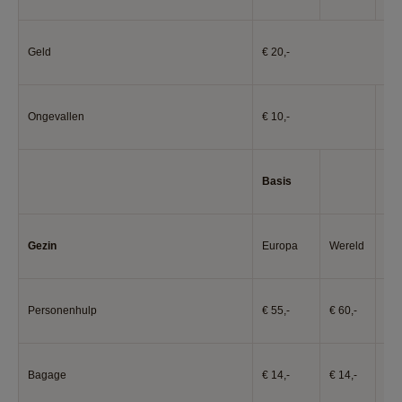
Geld
€ 20,-
Ongevallen
€ 10,-
€ 1
Basis
Co
Gezin
Europa
Wereld
Eu
Personenhulp
€ 55,-
€ 60,-
€ 6
Bagage
€ 14,-
€ 14,-
€ 1