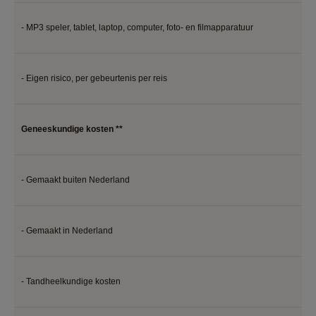
- MP3 speler, tablet, laptop, computer, foto- en filmapparatuur
* €
- Eigen risico, per gebeurtenis per reis
* €
Geneeskundige kosten **
- Gemaakt buiten Nederland
kos
- Gemaakt in Nederland
€ 5
- Tandheelkundige kosten
€ 2