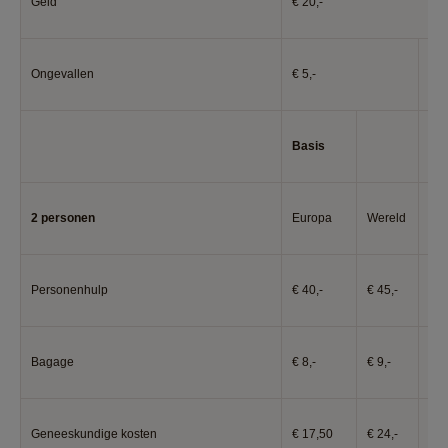
Geld
€ 20,-
Ongevallen
€ 5,-
€ 6
Basis
Co
2 personen
Europa
Wereld
Eu
Personenhulp
€ 40,-
€ 45,-
€ 4
Bagage
€ 8,-
€ 9,-
€ 9
Geneeskundige kosten
€ 17,50
€ 24,-
€ 1