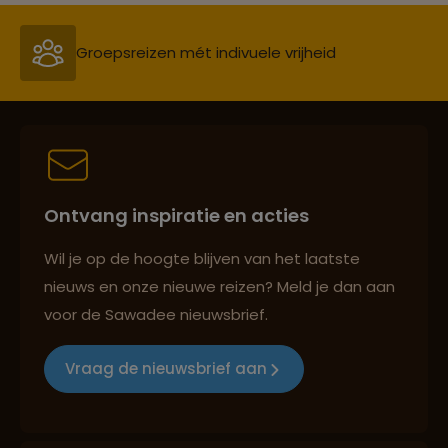
Groepsreizen mét indivuele vrijheid
Persoonlijk en deskundig reisadvies
Ontvang inspiratie en acties
Best beoordeelde reisroutes
Wil je op de hoogte blijven van het laatste
nieuws en onze nieuwe reizen? Meld je dan aan
voor de Sawadee nieuwsbrief.
Reizen met oog voor mens, cultuur en milieu
Vraag de nieuwsbrief aan
Groepsreizen mét indivuele vrijheid