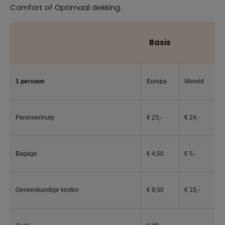
Comfort of Optimaal dekking.
Basis
C
1 persoon
Europa
Wereld
Eu
Personenhulp
€ 23,-
€ 24,-
€ 2
Bagage
€ 4,50
€ 5,-
€ 5
Geneeskundige kosten
€ 9,50
€ 15,-
€ 1