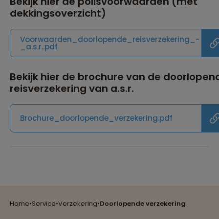
Bekijk hier de polisvoorwaarden (met
dekkingsoverzicht)
Voorwaarden_doorlopende_reisverzekering_-
_a.s.r..pdf
Bekijk hier de brochure van de doorlopen
reisverzekering van a.s.r.
Brochure_doorlopende_verzekering.pdf
Reizen met oog voor mens, cultuur en milieu
Home
•
Service
•
Verzekering
•
Doorlopende verzekering