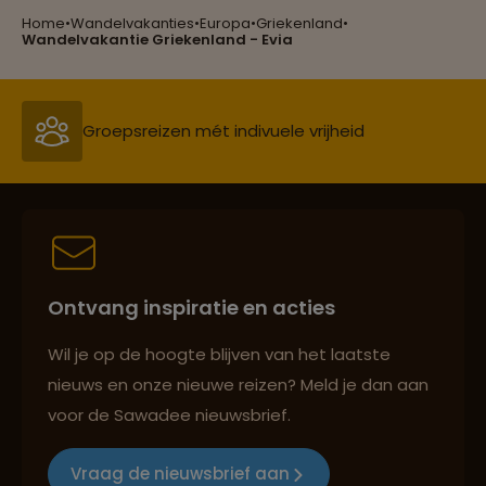
Home
•
Wandelvakanties
•
Europa
•
Griekenland
•
Groepsreizen mét indivuele vrijheid
Wandelvakantie Griekenland - Evia
Persoonlijk en deskundig reisadvies
Best beoordeelde reisroutes
Ontvang inspiratie en acties
Reizen met oog voor mens, cultuur en milieu
Wil je op de hoogte blijven van het laatste
nieuws en onze nieuwe reizen? Meld je dan aan
voor de Sawadee nieuwsbrief.
Groepsreizen mét indivuele vrijheid
Vraag de nieuwsbrief aan