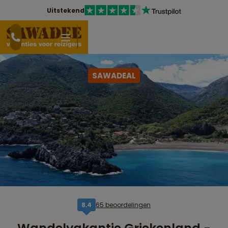
Uitstekend
SAWADEAL
65 beoordelingen
8,4