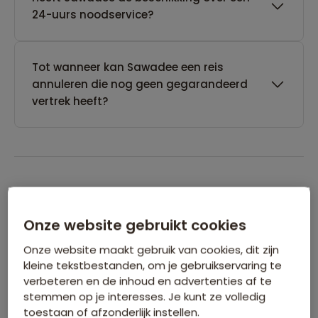
24-uurs noodservice?
Tot wanneer kan Sawadee een reis
annuleren die nog geen gegarandeerd
vertrek heeft?
Boeken van je reis
Onze website gebruikt cookies
Wanneer kan ik het beste een reis
Onze website maakt gebruik van cookies, dit zijn
boeken?
kleine tekstbestanden, om je gebruikservaring te
verbeteren en de inhoud en advertenties af te
stemmen op je interesses. Je kunt ze volledig
Kan ik ook eerst een optie nemen op een
toestaan of afzonderlijk instellen.