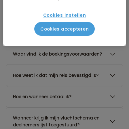
reis?
Cookies instellen
De reis van mijn keuze heeft nog geen
Cookies accepteren
gegarandeerd vertrek. Wat nu?
Waar vind ik de boekingsvoorwaarden?
Hoe weet ik dat mijn reis bevestigd is?
Hoe en wanneer betaal ik?
Wanneer krijg ik mijn vluchtschema en
deelnemerslijst toegestuurd?