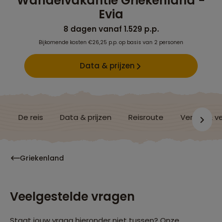
Wandelvakantie Griekenland -
Evia
8 dagen vanaf 1.529 p.p.
Bijkomende kosten €26,25 p.p. op basis van 2 personen
Data & prijzen
De reis
Data & prijzen
Reisroute
Verblijf & v
Griekenland
Veelgestelde vragen
Staat jouw vraag hieronder niet tussen? Onze