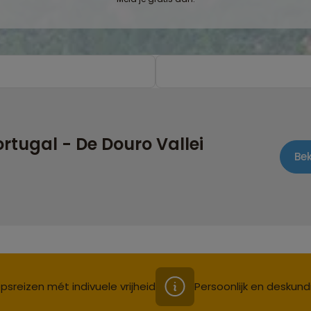
tugal - De Douro Vallei
Be
psreizen mét indivuele vrijheid
Persoonlijk en deskund