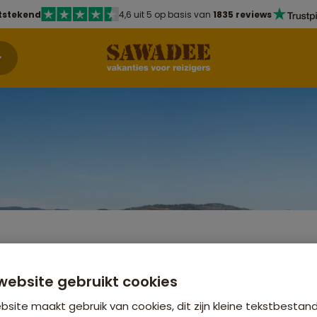
tstekend
4,6 uit 5 op basis van
1835 reviews
vakantie Portugal - De
allei
Bekijk ande
website gebruikt cookies
Wandelvak
site maakt gebruik van cookies, dit zijn kleine tekstbestan
r