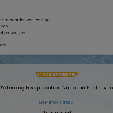
in het noorden van Portugal
ppen
f proeverijen
s
ers
INFORMATIEDAG
Zaterdag 5 september
, Natlab in Eindhoven
Meer informatie
Meld je gratis aan!