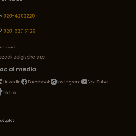
020-4202220
020-627 51 29
ontact
ezoek Belgische site
ocial media
LinkedIn
Facebook
Instagram
YouTube
TikTok