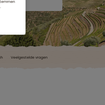
e stemmen
.
ch
Veelgestelde vragen