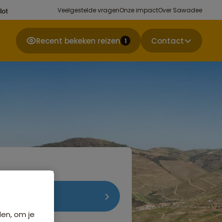
Veelgestelde vragen
Onze impact
Over Sawadee
Recent bekeken reizen
Contact
1
re reizen in
anties Europa
den, om je