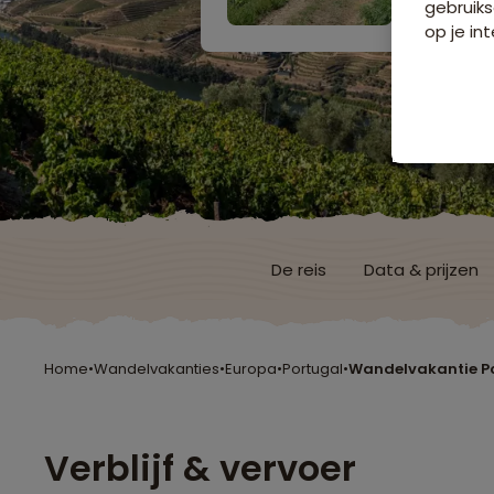
gebruiks
op je int
De reis
Data & prijzen
Home
•
Wandelvakanties
•
Europa
•
Portugal
•
Wandelvakantie Po
Verblijf & vervoer