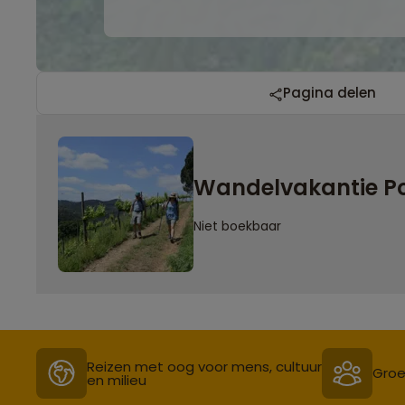
Pagina delen
Wandelvakantie Por
Niet boekbaar
Reizen met oog voor mens, cultuur
Groe
en milieu