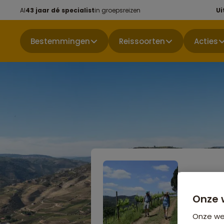
Al
43 jaar dé specialist
in groepsreizen
Ui
Bestemmingen
Reissoorten
Acties
Wandel
Douro V
Onze 
Onze web
Niet boekbaa