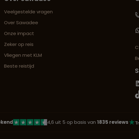
Veelgestelde vragen
Over Sawadee
Onze impact
Zeker op reis
C
Vliegen met KLM
B
Beste reistijd
S
ekend
4,6 uit 5 op basis van
1835 reviews