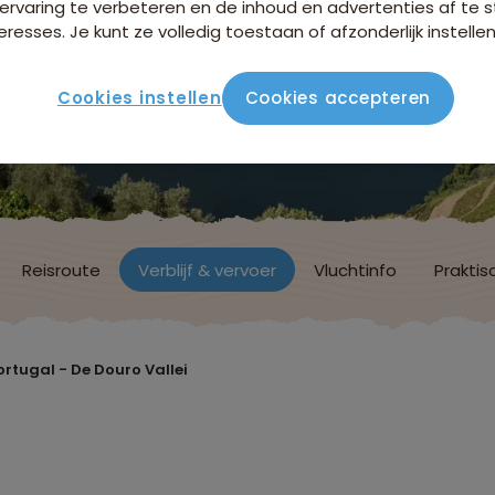
ervaring te verbeteren en de inhoud en advertenties af t
eresses. Je kunt ze volledig toestaan of afzonderlijk instellen
Cookies instellen
Cookies accepteren
Reisroute
Verblijf & vervoer
Vluchtinfo
Praktis
rtugal - De Douro Vallei