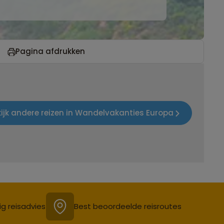
Pagina afdrukken
kijk andere reizen in Wandelvakanties Europa
ig reisadvies
Best beoordeelde reisroutes