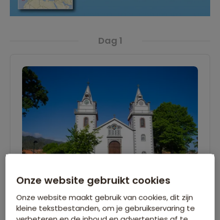
Dag 1
Onze website gebruikt cookies
Onze website maakt gebruik van cookies, dit zijn
kleine tekstbestanden, om je gebruikservaring te
Vlucht naar Funchal, transfer naar
verbeteren en de inhoud en advertenties af te