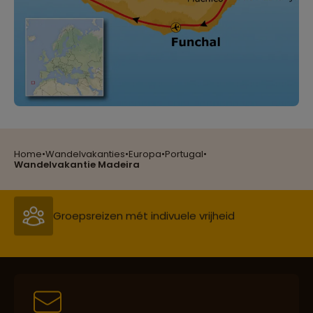
Reizen met oog voor mens, cultuur en milieu
Home
•
Wandelvakanties
•
Europa
•
Portugal
•
Groepsreizen mét indivuele vrijheid
Wandelvakantie Madeira
Persoonlijk en deskundig reisadvies
Best beoordeelde reisroutes