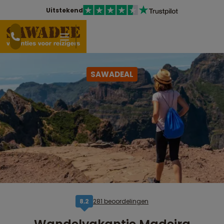
Uitstekend
SAWADEAL
281 beoordelingen
8,2