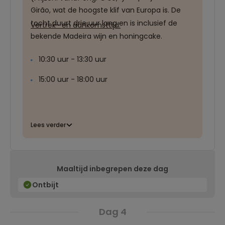
Girão, wat de hoogste klif van Europa is. De
tocht duurt drie uur lang en is inclusief de
Vertrek- en aankomsttijd:
bekende Madeira wijn en honingcake.
10:30 uur - 13:30 uur
15:00 uur - 18:00 uur
Lees verder
Maaltijd inbegrepen deze dag
Ontbijt
Dag 4