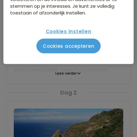
Prazeres
stemmen op je interesses. Je kunt ze volledig
toestaan of afzonderlijk instellen.
Voor informatie over de vlucht verwijzen we je naar de
vluchtgegevens. Na aankomst op de luchthaven van
Cookies instellen
Funchal volgt een transfer van ongeveer een uur naar
ons comfortabele hotel in Prazeres, waar je de eerste
Cookies accepteren
drie nachten verblijft. 's Avonds vertelt de
reisbegeleider je over het verloop van de reis en kun je
alvast je eerste wijntje, biertje of poncha (lokale
Lees verder
alcoholische drank) drinken.
Dag 2