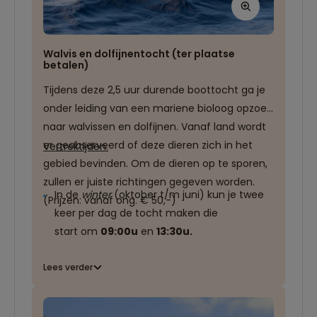
Walvis en dolfijnentocht (ter plaatse
betalen)
Tijdens deze 2,5 uur durende boottocht ga je
onder leiding van een mariene bioloog opzoek
naar walvissen en dolfijnen. Vanaf land wordt
er geobserveerd of deze dieren zich in het
Vertrektijden:
gebied bevinden. Om de dieren op te sporen,
zullen er juiste richtingen gegeven worden.
In de
winter
(oktober t/m juni) kun je twee
(Prijzen: vanaf ong. € 50,-)
keer per dag de tocht maken die
start om
09:00u
en
13:30u.
In de
zomer
(juli, augustus en
Lees verder
september) kun je drie keer per dag de
tocht maken die start om
08:45u
,
13:30u
en
16:00u.