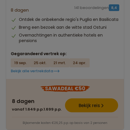
141 beoordelingen
8,4
8 dagen
Ontdek de onbekende regio's Puglia en Basilicata
Breng een bezoek aan de witte stad Ostuni
Overnachtingen in authentieke hotels en
pensions
Gegarandeerd vertrek op:
19 sep.
25 okt.
21 mrt.
24 apr.
Bekijk alle vertrekdata
SAWADEAL €50
8 dagen
Best beoordeelde reisroutes
Bekijk reis
vanaf 1.649 p.p.
1.699 p.p.
Het grootste reisaanbod
Bijkomende kosten €26,25 p.p. op basis van 2 personen