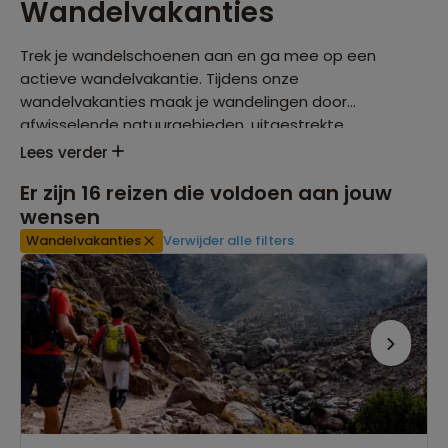
Wandelvakanties
Trek je wandelschoenen aan en ga mee op een
actieve wandelvakantie. Tijdens onze
wandelvakanties maak je wandelingen door
afwisselende natuurgebieden, uitgestrekte
landschappen en langs prachtige kusten en geniet je
Lees verder
van de mooiste uitzichten. Onze wandelvakanties zijn
Er zijn
16
reizen die voldoen aan jouw
te onderscheiden in
groepsrondreizen met
wensen
wandeldagen
en
wandelvakanties
waarbij het te
voet genieten van de bestemming centraal staat.
Wandelvakanties
Verwijder alle filters