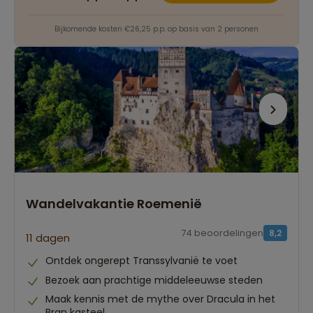
Bijkomende kosten €26,25 p.p. op basis van 2 personen
Wandelvakantie Roemenië
74 beoordelingen
8,2
11 dagen
Ontdek ongerept Transsylvanië te voet
Bezoek aan prachtige middeleeuwse steden
Maak kennis met de mythe over Dracula in het
Bran kasteel