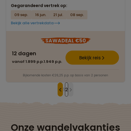
Gegarandeerd vertrek op:
09 sep.
16 jun.
21 jul.
08 sep.
Bekijk alle vertrekdata
SAWADEAL €50
12 dagen
Bekijk reis
vanaf 1.899 p.p.
1.949 p.p.
Bijkomende kosten €26,25 p.p. op basis van 2 personen
1
2
Onze wandelvakanties