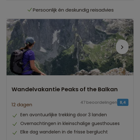
Persoonlijk én deskundig reisadvies
Best beoordeelde reisroutes
Het grootste reisaanbod
Persoonlijk én deskundig reisadvies
Best beoordeelde reisroutes
Wandelvakantie Peaks of the Balkan
47 beoordelingen
8,4
12 dagen
Een avontuurlijke trekking door 3 landen
Overnachtingen in kleinschalige guesthouses
Elke dag wandelen in de frisse berglucht