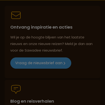
Persoonlijk en deskundig reisadvies
Ontvang inspiratie en acties
Best beoordeelde reisroutes
Wil je op de hoogte blijven van het laatste
nieuws en onze nieuwe reizen? Meld je dan aan
voor de Sawadee nieuwsbrief.
Reizen met oog voor mens, cultuur en milieu
Vraag de nieuwsbrief aan
Groepsreizen mét indivuele vrijheid
Blog en reisverhalen
Persoonlijk en deskundig reisadvies