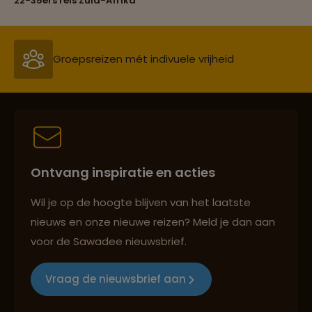
22-35ers reis Zuid-Afrika
Groepsreizen mét indivuele vrijheid
Persoonlijk en deskundig reisadvies
Ontvang inspiratie en acties
Best beoordeelde reisroutes
Wil je op de hoogte blijven van het laatste
nieuws en onze nieuwe reizen? Meld je dan aan
voor de Sawadee nieuwsbrief.
Reizen met oog voor mens, cultuur en milieu
Vraag de nieuwsbrief aan