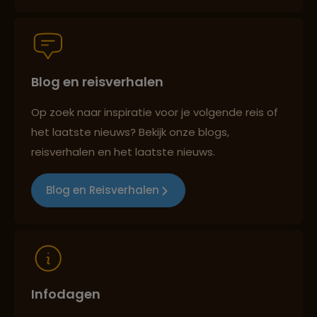
Groepsreizen mét indivuele vrijheid
Blog en reisverhalen
Persoonlijk en deskundig reisadvies
Op zoek naar inspiratie voor je volgende reis of
het laatste nieuws? Bekijk onze blogs,
Best beoordeelde reisroutes
reisverhalen en het laatste nieuws.
Blog en Reisverhalen
Reizen met oog voor mens, cultuur en milieu
Infodagen