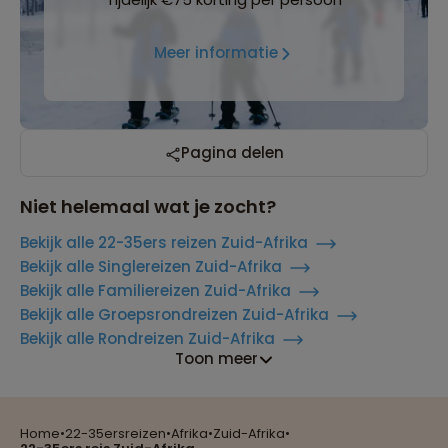
Meer informatie
Pagina delen
Niet helemaal wat je zocht?
Bekijk alle 22-35ers reizen Zuid-Afrika
Bekijk alle Singlereizen Zuid-Afrika
Bekijk alle Familiereizen Zuid-Afrika
Bekijk alle Groepsrondreizen Zuid-Afrika
Bekijk alle Rondreizen Zuid-Afrika
Toon meer
Home
•
22-35ersreizen
•
Afrika
•
Zuid-Afrika
•
Reizen met oog voor mens, cultuur en milieu