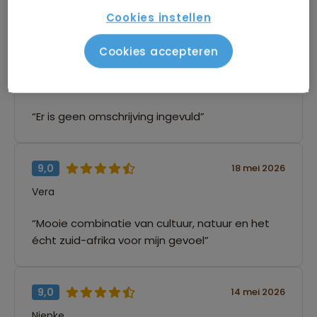
richting de stad. Van alles wat!”
Cookies instellen
Cookies accepteren
9,0
03 augustus 2026
Bram
“Er is geen omschrijving ingevuld”
9,0
18 mei 2026
Vera
“Mooie combinatie van cultuur, natuur en het
écht zuid-afrika voor mijn gevoel”
9,0
14 mei 2026
Nienke