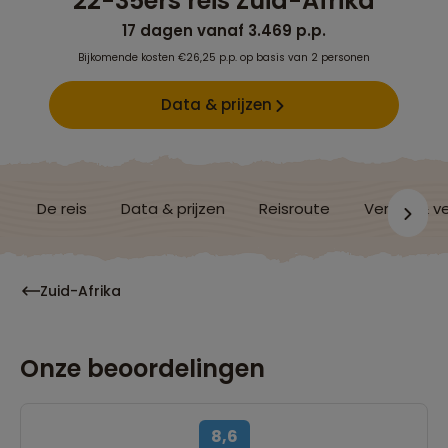
22-35ers reis Zuid-Afrika
17 dagen vanaf 3.469 p.p.
Bijkomende kosten €26,25 p.p. op basis van 2 personen
Data & prijzen
De reis
Data & prijzen
Reisroute
Verblijf & v
Zuid-Afrika
Onze beoordelingen
8,6