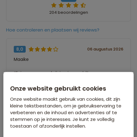
204 beoordelingen
Hoe controleren en plaatsen wij reviews?
8,0
06 augustus 2026
Maaike
“Er is geen omschrijving ingevuld”
Onze website gebruikt cookies
10,0
05 augustus 2026
Onze website maakt gebruik van cookies, dit zijn
Allison
kleine tekstbestanden, om je gebruikservaring te
verbeteren en de inhoud en advertenties af te
“Geweldige reis langs meerdere hoogtepunten
stemmen op je interesses. Je kunt ze volledig
toestaan of afzonderlijk instellen.
in Zuid-Afrika! Ik heb zoveel mogen zien en
ontdekken, van de kust tot aan safari, maar ook