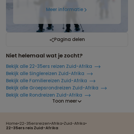
Meer informatie
Pagina delen
Niet helemaal wat je zocht?
Bekijk alle 22-35ers reizen Zuid-Afrika
Bekijk alle Singlereizen Zuid-Afrika
Bekijk alle Familiereizen Zuid-Afrika
Bekijk alle Groepsrondreizen Zuid-Afrika
Bekijk alle Rondreizen Zuid-Afrika
Toon meer
Home
•
22-35ersreizen
•
Afrika
•
Zuid-Afrika
•
Reizen met oog voor mens, cultuur en milieu
22-35ers reis Zuid-Afrika