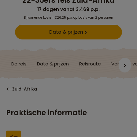
22-35ers reis Zuid-Afrika
17 dagen vanaf 3.469 p.p.
Bijkomende kosten €26,25 p.p. op basis van 2 personen
Data & prijzen
De reis
Data & prijzen
Reisroute
Verblijf & v
Zuid-Afrika
Praktische informatie