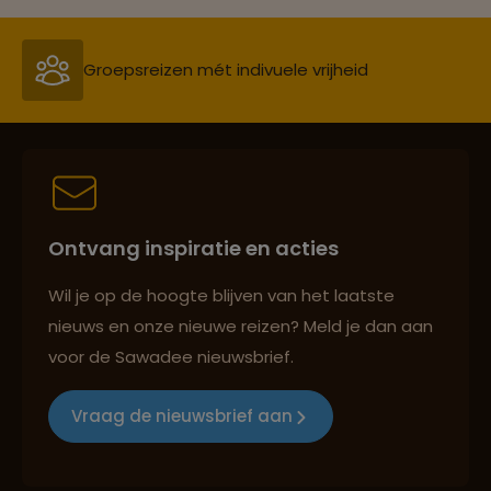
Groepsreizen mét indivuele vrijheid
Reiszekerheid met Sawadee
Ontvang inspiratie en acties
Persoonlijk en deskundig reisadvies
Wil je op de hoogte blijven van het laatste
nieuws en onze nieuwe reizen? Meld je dan aan
voor de Sawadee nieuwsbrief.
Reizen met oog voor mens, cultuur en milieu
Vraag de nieuwsbrief aan
Groepsreizen mét indivuele vrijheid