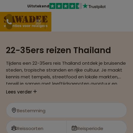
Uitstekend
22-35ers reizen Thailand
Tijdens een 22-35ers reis Thailand ontdek je bruisende
steden, tropische stranden en rijke cultuur. Je maakt
kennis met tempels, streetfood en lokale markten,
terwijl je samen met leeftijdsgenoten avontuur en
ontspanning afwisselt. Deze reis is perfect voor jonge
Lees verder
reizigers die cultuur en gezelligheid willen combineren.
Bestemming
Reissoorten
Reisperiode