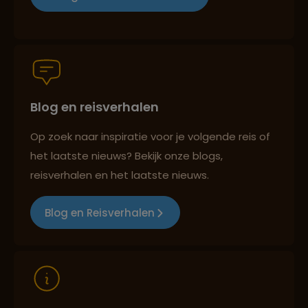
Groepsreizen mét indivuele vrijheid
Blog en reisverhalen
Persoonlijk en deskundig reisadvies
Op zoek naar inspiratie voor je volgende reis of
het laatste nieuws? Bekijk onze blogs,
Best beoordeelde reisroutes
reisverhalen en het laatste nieuws.
Blog en Reisverhalen
Reizen met oog voor mens, cultuur en milieu