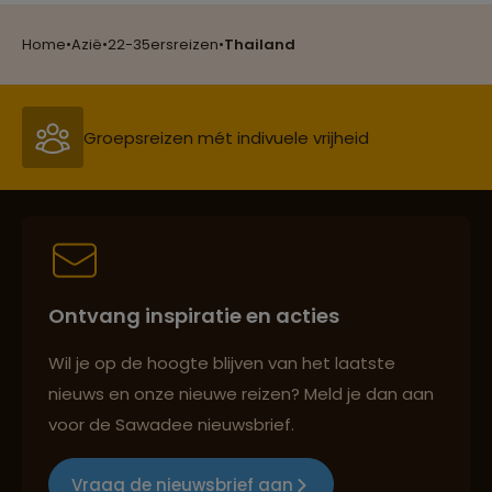
Reizen met oog voor mens, cultuur en milieu
Home
•
Azië
•
22-35ersreizen
•
Thailand
Groepsreizen mét indivuele vrijheid
Persoonlijk en deskundig reisadvies
Ontvang inspiratie en acties
Best beoordeelde reisroutes
Wil je op de hoogte blijven van het laatste
nieuws en onze nieuwe reizen? Meld je dan aan
voor de Sawadee nieuwsbrief.
Reizen met oog voor mens, cultuur en milieu
Vraag de nieuwsbrief aan