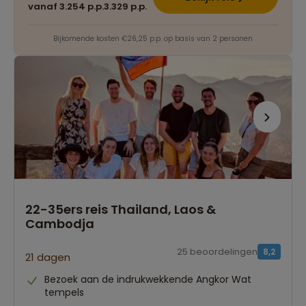
vanaf 3.254 p.p.
3.329 p.p.
Bijkomende kosten €26,25 p.p. op basis van 2 personen
22-35ers reis Thailand, Laos &
Cambodja
25 beoordelingen
8,2
21 dagen
Bezoek aan de indrukwekkende Angkor Wat
tempels