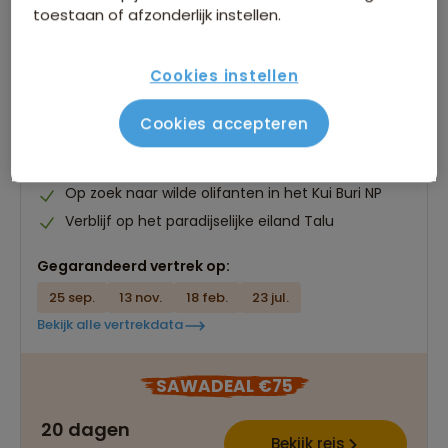
toestaan of afzonderlijk instellen.
22-35ers reis Thailand
Cookies instellen
91 beoordelingen
8,6
20 dagen
Cookies accepteren
Tweedaagse trekking langs bergvolken in het
noorden
Op zoek naar wilde olifanten in het Kui Buri NP
Verblijf op het paradijselijke eiland Talu
Gegarandeerd vertrek op:
25 sep.
13 nov.
18 feb.
23 jul.
Bekijk alle vertrekdata
SAWADEAL €75
20 dagen
Bekijk reis