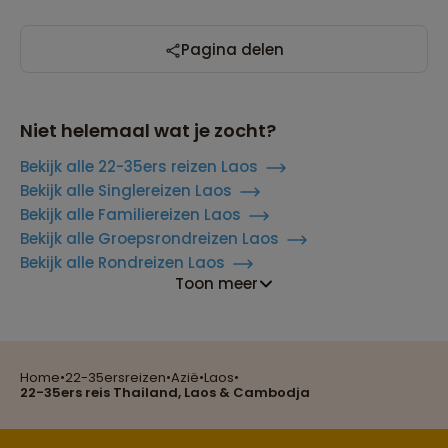
Pagina delen
Niet helemaal wat je zocht?
Bekijk alle 22-35ers reizen Laos
Bekijk alle Singlereizen Laos
Bekijk alle Familiereizen Laos
Bekijk alle Groepsrondreizen Laos
Bekijk alle Rondreizen Laos
Toon meer
Reizen met oog voor mens, cultuur en milieu
Home
•
22-35ersreizen
•
Azië
•
Laos
•
Groepsreizen mét indivuele vrijheid
22-35ers reis Thailand, Laos & Cambodja