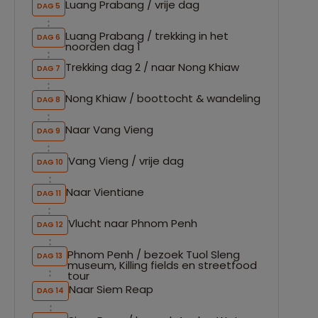
Luang Prabang / vrije dag
DAG 5
Luang Prabang / trekking in het
DAG 6
noorden dag 1
Trekking dag 2 / naar Nong Khiaw
DAG 7
Nong Khiaw / boottocht & wandeling
DAG 8
Naar Vang Vieng
DAG 9
Vang Vieng / vrije dag
DAG 10
Naar Vientiane
DAG 11
Vlucht naar Phnom Penh
DAG 12
Phnom Penh / bezoek Tuol Sleng
DAG 13
museum, Killing fields en streetfood
tour
Naar Siem Reap
DAG 14