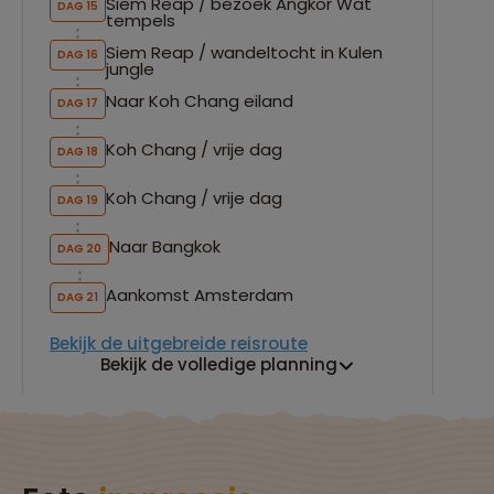
Siem Reap / bezoek Angkor Wat
DAG 15
tempels
Siem Reap / wandeltocht in Kulen
DAG 16
jungle
Naar Koh Chang eiland
DAG 17
Koh Chang / vrije dag
DAG 18
Koh Chang / vrije dag
DAG 19
Naar Bangkok
DAG 20
Aankomst Amsterdam
DAG 21
Bekijk de uitgebreide reisroute
Bekijk de volledige planning