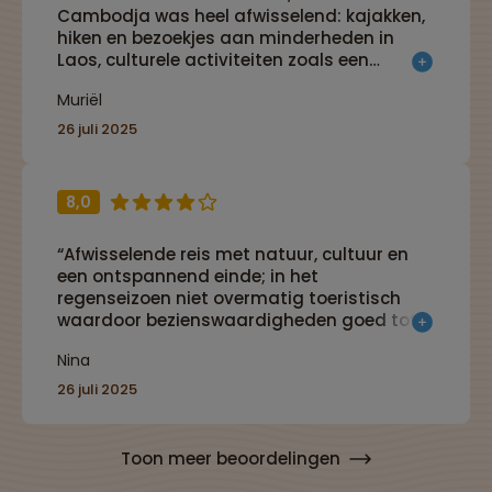
Cambodja was heel afwisselend: kajakken,
hiken en bezoekjes aan minderheden in
Laos, culturele activiteiten zoals een
streetfoodtour en bezoek aan Angkor Wat
Muriël
in Cambodja en chillen op Koh Chang in
Thailand.”
26 juli 2025
8,0
“Afwisselende reis met natuur, cultuur en
een ontspannend einde; in het
regenseizoen niet overmatig toeristisch
waardoor bezienswaardigheden goed tot
hun recht komen.”
Nina
26 juli 2025
Toon meer beoordelingen