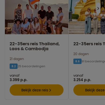
22-35ers reis Thailand,
22-35ers reis 
Laos & Cambodja
20 dagen
21 dagen
91 beoordeling
8.6
25 beoordelingen
8.2
vanaf
vanaf
3.399 p.p.
3.254 p.p.
Bekijk deze reis
Bekijk deze