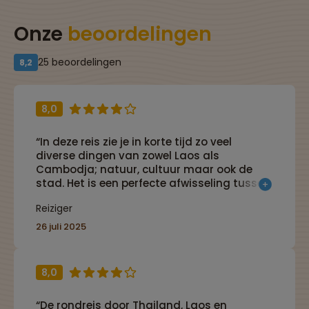
Onze
beoordelingen
25 beoordelingen
8,2
8,0
“In deze reis zie je in korte tijd zo veel
diverse dingen van zowel Laos als
Cambodja; natuur, cultuur maar ook de
stad. Het is een perfecte afwisseling tussen
actieve activiteiten en bijv een stad
Reiziger
verkennen bij tuktuk.”
26 juli 2025
8,0
“De rondreis door Thailand, Laos en