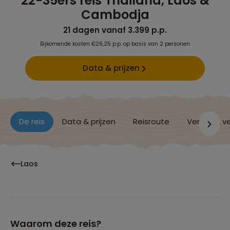
22-35ers reis Thailand, Laos &
Cambodja
21 dagen vanaf 3.399 p.p.
Bijkomende kosten €26,25 p.p. op basis van 2 personen
Data & prijzen
De reis
Data & prijzen
Reisroute
Verblijf & v
Laos
Waarom deze reis?